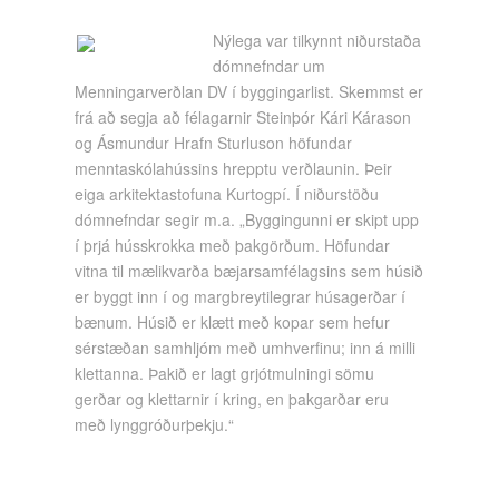
Nýlega var tilkynnt niðurstaða
dómnefndar um
Menningarverðlan DV í byggingarlist. Skemmst er
frá að segja að félagarnir Steinþór Kári Kárason
og Ásmundur Hrafn Sturluson höfundar
menntaskólahússins hrepptu verðlaunin. Þeir
eiga arkitektastofuna Kurtogpí. Í niðurstöðu
dómnefndar segir m.a. „Byggingunni er skipt upp
í þrjá hússkrokka með þakgörðum. Höfundar
vitna til mælikvarða bæjarsamfélagsins sem húsið
er byggt inn í og margbreytilegrar húsagerðar í
bænum. Húsið er klætt með kopar sem hefur
sérstæðan samhljóm með umhverfinu; inn á milli
klettanna. Þakið er lagt grjótmulningi sömu
gerðar og klettarnir í kring, en þakgarðar eru
með lynggróðurþekju.“