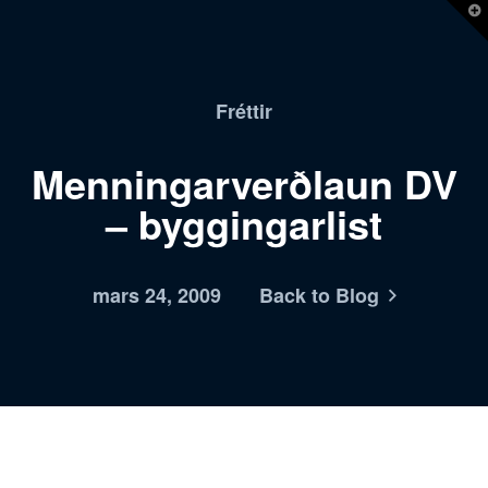
T
t
W
Fréttir
Menningarverðlaun DV
– byggingarlist
mars 24, 2009
Back to Blog