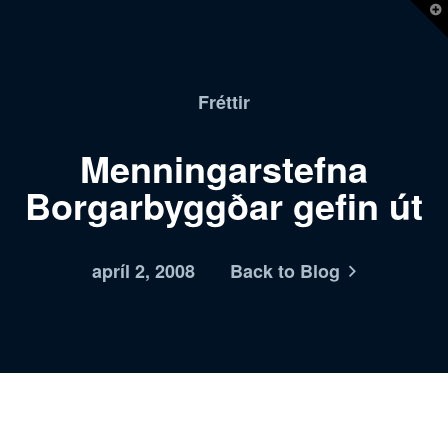
T
t
W
Fréttir
Menningarstefna
Borgarbyggðar gefin út
apríl 2, 2008
Back to Blog