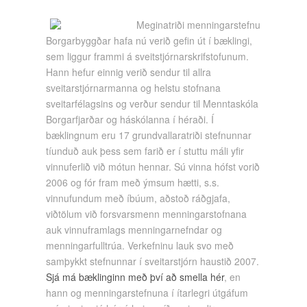
Meginatriði menningarstefnu
Borgarbyggðar hafa nú verið gefin út í bæklingi,
sem liggur frammi á sveitstjórnarskrifstofunum.
Hann hefur einnig verið sendur til allra
sveitarstjórnarmanna og helstu stofnana
sveitarfélagsins og verður sendur til Menntaskóla
Borgarfjarðar og háskólanna í héraði. Í
bæklingnum eru 17 grundvallaratriði stefnunnar
tíunduð auk þess sem farið er í stuttu máli yfir
vinnuferlið við mótun hennar. Sú vinna hófst vorið
2006 og fór fram með ýmsum hætti, s.s.
vinnufundum með íbúum, aðstoð ráðgjafa,
viðtölum við forsvarsmenn menningarstofnana
auk vinnuframlags menningarnefndar og
menningarfulltrúa. Verkefninu lauk svo með
samþykkt stefnunnar í sveitarstjórn haustið 2007.
Sjá má bæklinginn með því að smella hér
, en
hann og menningarstefnuna í ítarlegri útgáfum