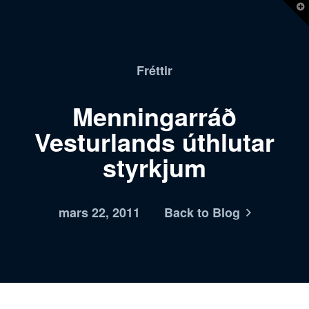
T
t
W
Fréttir
Menningarráð
Vesturlands úthlutar
styrkjum
mars 22, 2011
Back to Blog