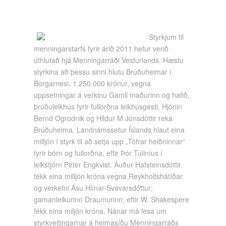
Styrkjum til
menningarstarfs fyrir árið 2011 hefur verið
úthlutað hjá Menningarráði Vesturlands. Hæstu
styrkina að þessu sinni hlutu Brúðuheimar í
Borgarnesi, 1.250.000 krónur, vegna
uppsetningar á verkinu Gamli maðurinn og hafið,
brúðuleikhús fyrir fullorðna leikhúsgesti. Hjónin
Bernd Ogrodnik og Hildur M Jónsdóttir reka
Brúðuheima. Landnámssetur Íslands hlaut eina
milljón í styrk til að setja upp „Töfrar heiðninnar“
fyrir börn og fullorðna, eftir Þór Túliníus í
leikstjórn Peter Engkvist. Auður Hafsteinsdóttir
fékk eina milljón króna vegna Reykholtshátíðar
og verkefni Ásu Hlínar Svavarsdóttur;
gamanleikurinn Draumurinn, eftir W. Shakespere
fékk eina miljón króna. Nánar má lesa um
styrkveitingarnar á heimasíðu Menningarráðs