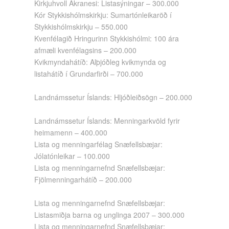
Kirkjuhvoll Akranesi: Listasýningar – 300.000
Kór Stykkishólmskirkju: Sumartónleikaröð í
Stykkishólmskirkju – 550.000
Kvenfélagið Hringurinn Stykkishólmi: 100 ára
afmæli kvenfélagsins – 200.000
Kvikmyndahátíð: Alþjóðleg kvikmynda og
listahátíð í Grundarfirði – 700.000
Landnámssetur Íslands: Hljóðleiðsögn – 200.000
Landnámssetur Íslands: Menningarkvöld fyrir
heimamenn – 400.000
Lista og menningarfélag Snæfellsbæjar:
Jólatónleikar – 100.000
Lista og menningarnefnd Snæfellsbæjar:
Fjölmenningarhátíð – 200.000
Lista og menningarnefnd Snæfellsbæjar:
Listasmiðja barna og unglinga 2007 – 300.000
Lista og menningarnefnd Snæfellsbæjar: