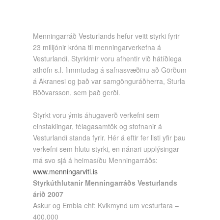
Menningarráð Vesturlands hefur veitt styrki fyrir
23 milljónir króna til menningarverkefna á
Vesturlandi. Styrkirnir voru afhentir við hátíðlega
athöfn s.l. fimmtudag á safnasvæðinu að Görðum
á Akranesi og það var samgönguráðherra, Sturla
Böðvarsson, sem það gerði.
Styrkt voru ýmis áhugaverð verkefni sem
einstaklingar, félagasamtök og stofnanir á
Vesturlandi standa fyrir. Hér á eftir fer listi yfir þau
verkefni sem hlutu styrki, en nánari upplýsingar
má svo sjá á heimasíðu Menningarráðs:
www.menningarviti.is
Styrkúthlutanir Menningarráðs Vesturlands
árið 2007
Askur og Embla ehf: Kvikmynd um vesturfara –
400.000