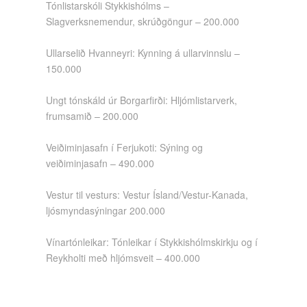
Tónlistarskóli Stykkishólms –
Slagverksnemendur, skrúðgöngur – 200.000
Ullarselið Hvanneyri: Kynning á ullarvinnslu –
150.000
Ungt tónskáld úr Borgarfirði: Hljómlistarverk,
frumsamið – 200.000
Veiðiminjasafn í Ferjukoti: Sýning og
veiðiminjasafn – 490.000
Vestur til vesturs: Vestur Ísland/Vestur-Kanada,
ljósmyndasýningar 200.000
Vínartónleikar: Tónleikar í Stykkishólmskirkju og í
Reykholti með hljómsveit – 400.000