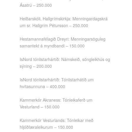
Ásatrú – 250.000
Heiðarskóli, Hallgrímskirkja: Menningardagskrá
um sr. Hallgrím Pétursson – 250.000
Hestamannafélagið Dreyri: Menningarsöguleg
samantekt á myndbandi – 150.000
IsNord tónlistarhártíð: Námskeið, söngleikhús og
sýning – 200.000
IsNord tónlistarhártíð: Tónlistarhátíð um
hvítasunnuna – 400.000
Kammerkór Akraness: Tónleikaferð um
Vesturland – 150.000
Kammerkór Vesturlands: Tónleikar með
hljóðfæraleikurum – 150.000