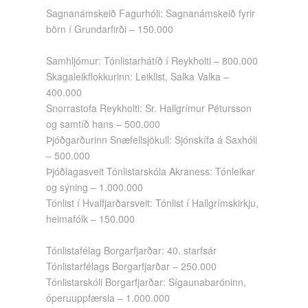
Sagnanámskeið Fagurhóli: Sagnanámskeið fyrir
börn í Grundarfirði – 150.000
Samhljómur: Tónlistarhátíð í Reykholti – 800.000
Skagaleikflokkurinn: Leiklist, Salka Valka –
400.000
Snorrastofa Reykholti: Sr. Hallgrímur Pétursson
og samtíð hans – 500.000
Þjóðgarðurinn Snæfellsjökull: Sjónskífa á Saxhóli
– 500.000
Þjóðlagasveit Tónlistarskóla Akraness: Tónleikar
og sýning – 1.000.000
Tónlist í Hvalfjarðarsveit: Tónlist í Hallgrímskirkju,
heimafólk – 150.000
Tónlistafélag Borgarfjarðar: 40. starfsár
Tónlistarfélags Borgarfjarðar – 250.000
Tónlistarskóli Borgarfjarðar: Sígaunabaróninn,
óperuuppfærsla – 1.000.000