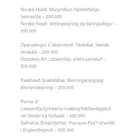
Norska Húsið: Margmiðlun-hljóðleiðsögn-
heimasíða – 200.000
Norska Húsið: Vettlingasýning og búningadagur –
200.000
Óperusöngur á Vesturlandi: Tónleikar, íslensk
tónskáld – 200.000
Outsiders Art: Listasmiðja, erlent samstarf –
200.000
Pakkhúsið Snæfellsbæ: Menningarsöguleg
ljósmyndasýning – 200.000
Penna sf:
Listasmiðja/fyrirlestrar/málþing/hátíðardagskrá
um Stefán frá Hvítadal – 400.000
Safnahús Borgarfjarðar: Pourquoi-Pas? strandið,
í Englendingavík – 250.000