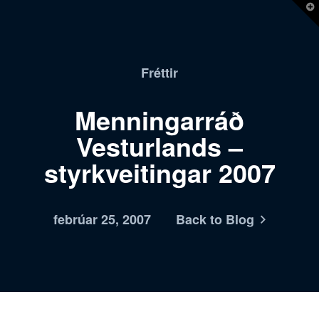
T
t
W
Fréttir
Menningarráð
Vesturlands –
styrkveitingar 2007
febrúar 25, 2007
Back to Blog