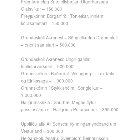
Framfarafélag Snæfellsbæjar: Útgerðarsaga
Ólafsvíkur – 150.000
Freyjukórinn Borgarfirði: Tónleikar, innlent
kórasamstarf – 150.000
Grundaskóli Akranesi – Söngleikurinn Draumaleit
– erlent samstarf – 500.000
Grundaskóli Akranesi: Ungir gamlir,
tónlistarverkefni – 500.000
Grunnskólinn í Búðardal: Víkingþorp – Laxdæla
og Eiríkssaga – 1.000.000
Grunnskólinn í Stykkishólmi: Söngleikur –
1.000.000
Hallgrímskirkja í Saurbæ: Megas flytur
passíusálma sr. Hallgríms Péturssonar – 395.000
Upplifðu allt/ All Senses: Kynningamyndband um
Vesturland – 300.000
Heiðarskóli, Ásatrú: Sveinbjörn Beinteinsson,