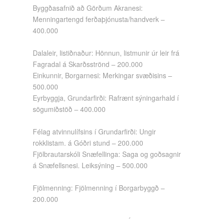
Byggðasafnið að Görðum Akranesi:
Menningartengd ferðaþjónusta/handverk –
400.000
Dalaleir, listiðnaður: Hönnun, listmunir úr leir frá
Fagradal á Skarðsströnd – 200.000
Einkunnir, Borgarnesi: Merkingar svæðisins –
500.000
Eyrbyggja, Grundarfirði: Rafrænt sýningarhald í
sögumiðstöð – 400.000
Félag atvinnulífsins í Grundarfirði: Ungir
rokklistam. á Góðri stund – 200.000
Fjölbrautarskóli Snæfellinga: Saga og goðsagnir
á Snæfellsnesi. Leiksýning – 500.000
Fjölmenning: Fjölmenning í Borgarbyggð –
200.000