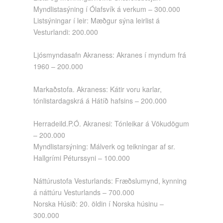
Myndlistasýning í Ólafsvík á verkum – 300.000
Listsýningar í leir: Mæðgur sýna leirlist á
Vesturlandi: 200.000
Ljósmyndasafn Akraness: Akranes í myndum frá
1960 – 200.000
Markaðstofa. Akraness: Kátir voru karlar,
tónlistardagskrá á Hátíð hafsins – 200.000
Herradeild.P.Ó. Akranesi: Tónleikar á Vökudögum
– 200.000
Myndlistarsýning: Málverk og teikningar af sr.
Hallgrími Péturssyni – 100.000
Náttúrustofa Vesturlands: Fræðslumynd, kynning
á náttúru Vesturlands – 700.000
Norska Húsið: 20. öldin í Norska húsinu –
300.000