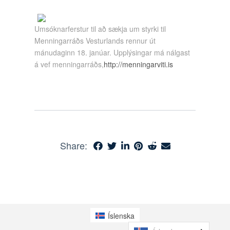
Umsóknarferstur til að sækja um styrki til
Menningarráðs Vesturlands rennur út
mánudaginn 18. janúar. Upplýsingar má nálgast
á vef menningarráðs,
http://menningarviti.is
Share:
Íslenska