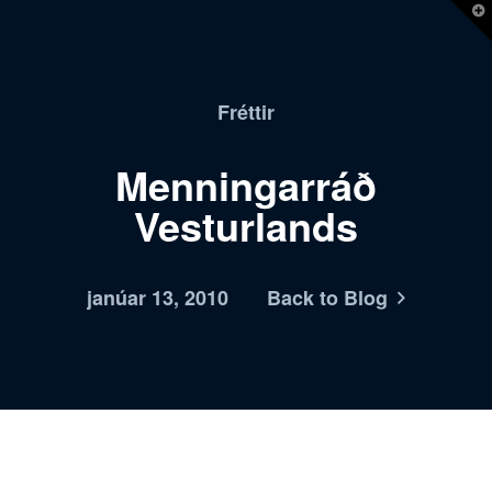
T
t
W
Fréttir
Menningarráð
Vesturlands
janúar 13, 2010
Back to Blog