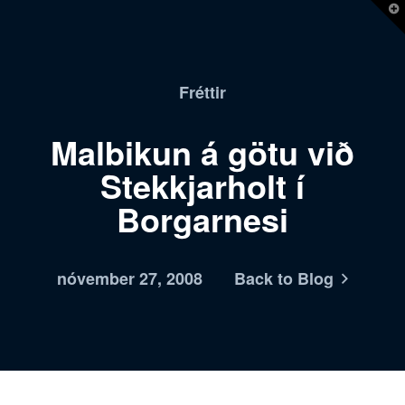
T
t
W
Fréttir
Malbikun á götu við
Stekkjarholt í
Borgarnesi
nóvember 27, 2008
Back to Blog