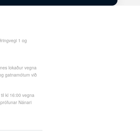
ringvegi 1 og
rnes lokaður vegna
 og gatnamótum við
til kl 16:00 vegna
 prófunar Nánari