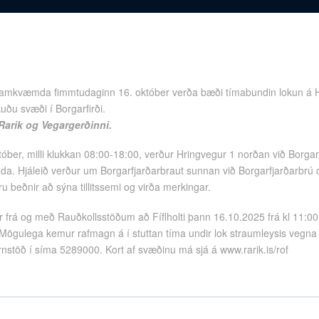
ramkvæmda fimmtudaginn 16. október verða bæði tímabundin lokun á H
ðu svæði í Borgarfirði.
 Rarik og Vegargerðinni.
óber, milli klukkan 08:00-18:00, verður Hringvegur 1 norðan við Borga
. Hjáleið verður um Borgarfjarðarbraut sunnan við Borgarfjarðarbrú
u beðnir að sýna tillitssemi og virða merkingar.
frá og með Rauðkollsstöðum að Fíflholti þann 16.10.2025 frá kl 11:00 
ð. Mögulega kemur rafmagn á í stuttan tíma undir lok straumleysis vegna
jórnstöð í síma 5289000. Kort af svæðinu má sjá á www.rarik.is/rof