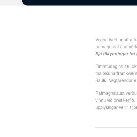
Vegna fyrirhugaðra f
rafmagnsrof á afmörku
Sjá tilkynningar frá
Fimmtudaginn 16. okt
malbikunarframkvæmda
Baulu. Vegfarendur er
Rafmagnslaust verður 
vinnu við dreifikerfi
upplýsingar veitir st