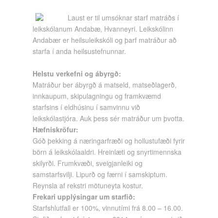
Laust er til umsóknar starf matráðs í
leikskólanum Andabæ, Hvanneyri. Leikskólinn
Andabær er heilsuleikskóli og þarf matráður að
starfa í anda heilsustefnunnar.
Helstu verkefni og ábyrgð:
Matráður ber ábyrgð á matseld, matseðlagerð,
innkaupum, skipulagningu og framkvæmd
starfsins í eldhúsinu í samvinnu við
leikskólastjóra. Auk þess sér matráður um þvotta.
Hæfniskröfur:
Góð þekking á næringarfræði og hollustufæði fyrir
börn á leikskólaaldri. Hreinlæti og snyrtimennska
skilyrði. Frumkvæði, sveigjanleiki og
samstarfsvilji. Lipurð og færni í samskiptum.
Reynsla af rekstri mötuneyta kostur.
Frekari upplýsingar um starfið:
Starfshlutfall er 100%, vinnutími frá 8.00 – 16.00.