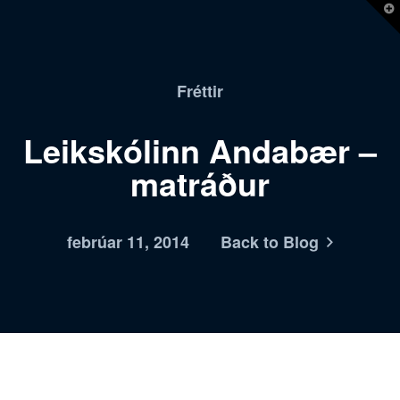
T
t
W
Fréttir
Leikskólinn Andabær –
matráður
febrúar 11, 2014
Back to Blog