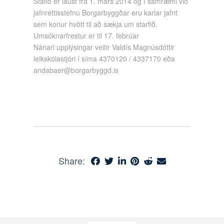
Stafið er laust frá 1. mars 2014 og í samræmi við
jafnréttisstefnu Borgarbyggðar eru karlar jafnt
sem konur hvött til að sækja um starfið.
Umsóknarfrestur er til 17. febrúar
Nánari upplýsingar veitir Valdís Magnúsdóttir
leikskólastjóri í síma 4370120 / 4337170 eða
andabaer@borgarbyggd.is
Share: