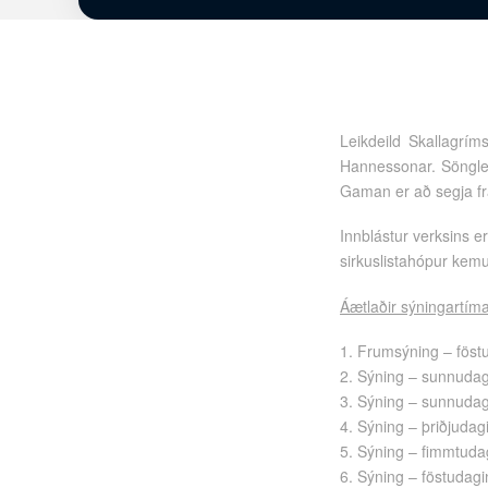
Leikdeild Skallagrím
Hannessonar. Söngleik
Gaman er að segja frá
Innblástur verksins e
sirkuslistahópur kemu
Áætlaðir sýningartíma
1. Frumsýning – föst
2. Sýning – sunnudag
3. Sýning – sunnudag
4. Sýning – þriðjuda
5. Sýning – fimmtuda
6. Sýning – föstudag