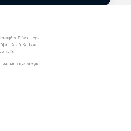
leikstjórn Elfars Loga
Guðjón Davíð Karlsson.
 á svið.
di þar sem nýstárlegur