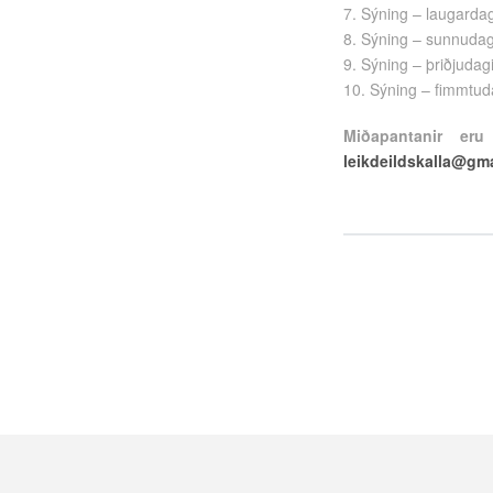
7. Sýning – laugarda
8. Sýning – sunnudag
9. Sýning – þriðjuda
10. Sýning – fimmtud
Miðapantanir er
leikdeildskalla@gm