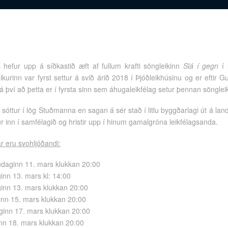
s hefur upp á síðkastið æft af fullum krafti söngleikinn
Slá í gegn
í 
urinn var fyrst settur á svið árið 2018 í Þjóðleikhúsinu og er eftir 
 því að þetta er í fyrsta sinn sem áhugaleikfélag setur þennan söngleik
r sóttur í lög Stuðmanna en sagan á sér stað í litlu byggðarlagi út á lan
r inn í samfélagið og hristir upp í hinum gamalgróna leikfélagsanda.
r eru svohljóðandi:
udaginn 11. mars klukkan 20:00
inn 13. mars kl: 14:00
inn 13. mars klukkan 20:00
ginn 15. mars klukkan 20:00
ginn 17. mars klukkan 20:00
inn 18. mars klukkan 20:00