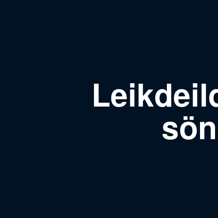
Leikdeil
sön