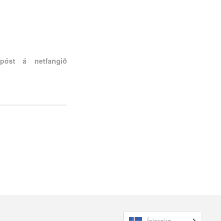
póst á netfangið
Íslenska