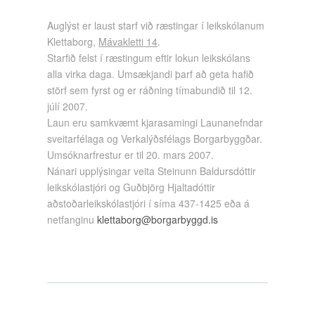
Auglýst er laust starf við ræstingar í leikskólanum
Klettaborg,
Mávakletti 14
.
Starfið felst í ræstingum eftir lokun leikskólans
alla virka daga. Umsækjandi þarf að geta hafið
störf sem fyrst og er ráðning tímabundið til 12.
júlí 2007.
Laun eru samkvæmt kjarasamingi Launanefndar
sveitarfélaga og Verkalýðsfélags Borgarbyggðar.
Umsóknarfrestur er til 20. mars 2007.
Nánari upplýsingar veita Steinunn Baldursdóttir
leikskólastjóri og Guðbjörg Hjaltadóttir
aðstoðarleikskólastjóri í síma 437-1425 eða á
netfanginu
klettaborg@borgarbyggd.is