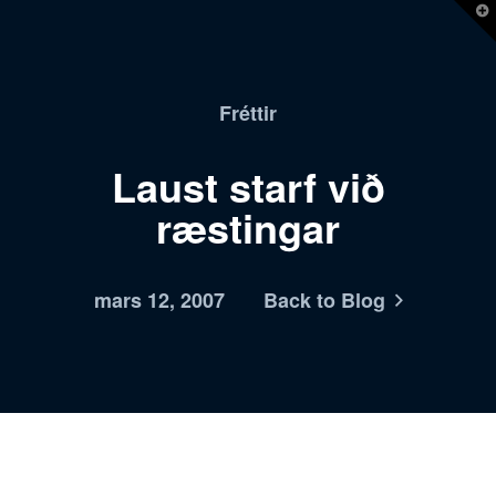
T
t
W
Fréttir
Laust starf við
ræstingar
mars 12, 2007
Back to Blog