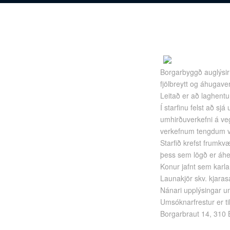
Borgarbyggð auglýsir 
fjölbreytt og áhugaver
Leitað er að laghent
Í starfinu felst að s
umhirðuverkefni á veg
verkefnum tengdum vi
Starfið krefst frumk
þess sem lögð er áhe
Konur jafnt sem karlar
Launakjör skv. kjaras
Nánari upplýsingar um
Umsóknarfrestur er t
Borgarbraut 14, 310 