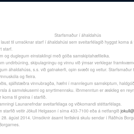
Starfsmaður í áhaldahús
laust til umsóknar starf í áhaldahúsi sem sveitarfélagið hyggst koma á
t starf.
um og duglegum einstaklingi með góða samskiptahæfileika.
já um undirbúning, skipulagningu og vinnu við ýmsar verklegar framkvæm
um áhaldahúss, s.s. við gatnakerfi, opin svæði og veitur. Starfsmaður t
nnuskóla og fleira.
væðis, sjálfstæðra vinnubragða, hæfni í mannlegum samskiptum, haldgóð
rsla á samviskusemi og snyrtimennsku. Iðnmenntun er æskileg en reyns
 koma til greina í starfið.
amningi Launanefndar sveitarfélaga og viðkomandi stéttarfélags.
 starfið veitir Jökull Helgason í síma 433-7100 eða á netfangið
jokull
il 28. ágúst 2014. Umsóknir ásamt ferilskrá skulu sendar í Ráðhús Bor
Borgarnes.