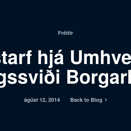
Fréttir
tarf hjá Umhve
gssviði Borga
ágúst 12, 2014
Back to Blog