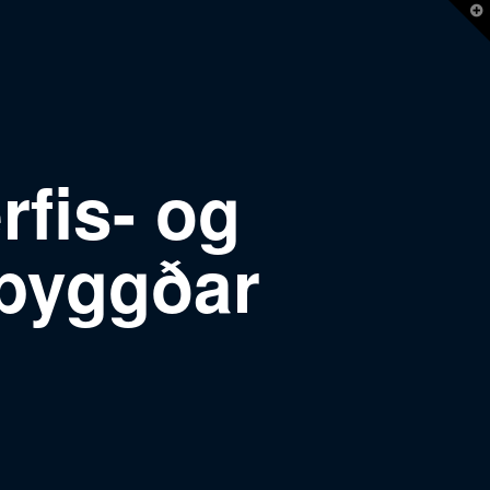
T
t
W
rfis- og
rbyggðar