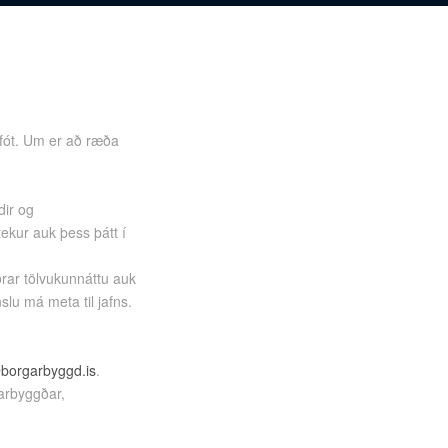
 fót. Um er að ræða
dir og
ekur auk þess þátt í
rar tölvukunnáttu auk
lu má meta til jafns.
@borgarbyggd.is
.
garbyggðar,