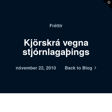
T
t
W
Fréttir
Kjörskrá vegna
stjórnlagaþings
nóvember 22, 2010
Back to Blog