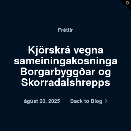
T
t
W
Fréttir
Kjörskrá vegna
sameiningakosninga
Borgarbyggðar og
Skorradalshrepps
ágúst 20, 2025
Back to Blog