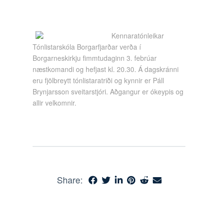
Kennaratónleikar
Tónlistarskóla Borgarfjarðar verða í
Borgarneskirkju fimmtudaginn 3. febrúar
næstkomandi og hefjast kl. 20.30. Á dagskránni
eru fjölbreytt tónlistaratriði og kynnir er Páll
Brynjarsson sveitarstjóri. Aðgangur er ókeypis og
allir velkomnir.
Share: