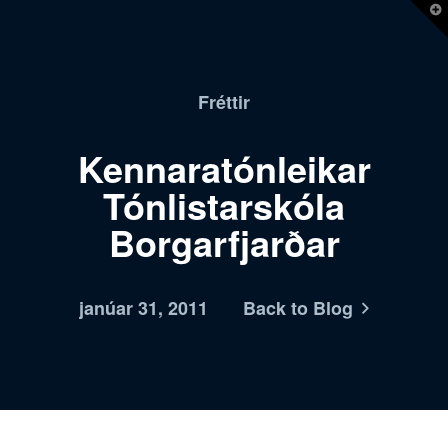
T
t
W
Fréttir
Kennaratónleikar
Tónlistarskóla
Borgarfjarðar
janúar 31, 2011
Back to Blog