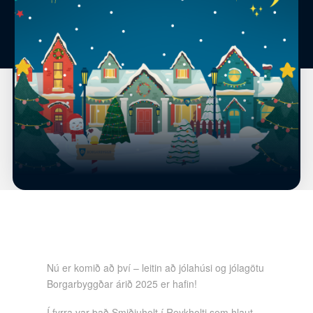
Nú er komið að því – leitin að jólahúsi og jólagötu
Borgarbyggðar árið 2025 er hafin!
Í fyrra var það Smiðjuholt í Reykholti sem hlaut