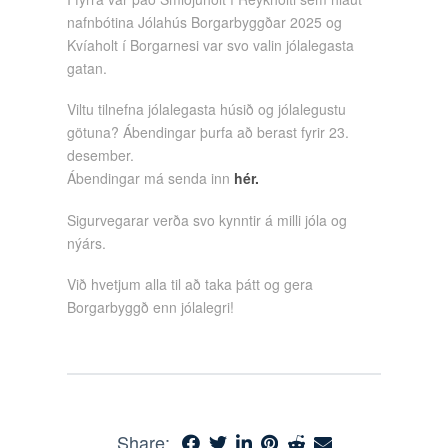
nafnbótina Jólahús Borgarbyggðar 2025 og
Kvíaholt í Borgarnesi var svo valin jólalegasta
gatan.
Viltu tilnefna jólalegasta húsið og jólalegustu
götuna? Ábendingar þurfa að berast fyrir 23.
desember.
Ábendingar má senda inn
hér.
Sigurvegarar verða svo kynntir á milli jóla og
nýárs.
Við hvetjum alla til að taka þátt og gera
Borgarbyggð enn jólalegri!
Share: