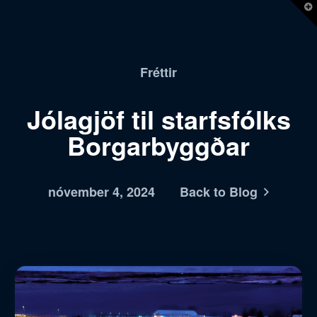
T
t
W
Fréttir
Jólagjöf til starfsfólks
Borgarbyggðar
nóvember 4, 2024
Back to Blog