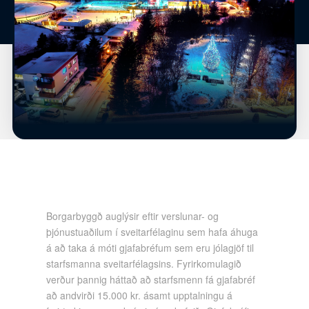
Borgarbyggð auglýsir eftir verslunar- og
þjónustuaðilum í sveitarfélaginu sem hafa áhuga
á að taka á móti gjafabréfum sem eru jólagjöf til
starfsmanna sveitarfélagsins. Fyrirkomulagið
verður þannig háttað að starfsmenn fá gjafabréf
að andvirði 15.000 kr. ásamt upptalningu á