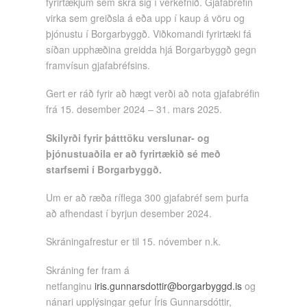
fyrirtækjum sem skrá sig í verkefnið. Gjafabréfin
virka sem greiðsla á eða upp í kaup á vöru og
þjónustu í Borgarbyggð. Viðkomandi fyrirtæki fá
síðan upphæðina greidda hjá Borgarbyggð gegn
framvísun gjafabréfsins.
Gert er ráð fyrir að hægt verði að nota gjafabréfin
frá 15. desember 2024 – 31. mars 2025.
Skilyrði fyrir þátttöku verslunar- og
þjónustuaðila er að fyrirtækið sé með
starfsemi í Borgarbyggð.
Um er að ræða ríflega 300 gjafabréf sem þurfa
að afhendast í byrjun desember 2024.
Skráningafrestur er til 15. nóvember n.k.
Skráning fer fram á
netfanginu
iris.gunnarsdottir@borgarbyggd.is
og
nánari upplýsingar gefur Íris Gunnarsdóttir,