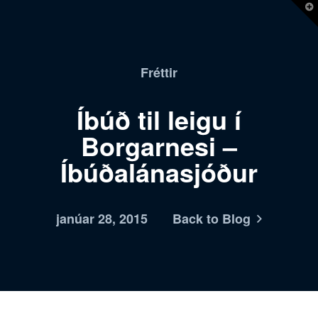
T
t
W
Fréttir
Íbúð til leigu í
Borgarnesi –
Íbúðalánasjóður
janúar 28, 2015
Back to Blog