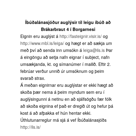
Íbúðalánasjóður auglýsir til leigu íbúð að
Brákarbraut 4 í Borgarnesi
Eignin eru auglýst á
http://fasteignir.visir.is/
og
http://www.mbl.is/leiga/
og hægt er að sækja um
með því að senda inn umsókn á
leiga@ils.is
Þar
á eingöngu að setja nafn eignar í subject, nafn
umsækjanda, kt. og símanúmer í mailið. Eftir 2.
febrúar verður unnið úr umsóknum og þeim
svarað strax.
Á meðan eignirnar eru auglýstar er ekki hægt að
skoða þær nema á þeim myndum sem eru í
auglýsingunni á netinu en að sjálfsögðu fær fólk
að skoða eignina ef það er dregið út og hefur þá
kost á að afþakka ef hún hentar ekki.
Úthlutunarreglur má sjá á vef Íbúðalánasjóðs
http://ils.is/