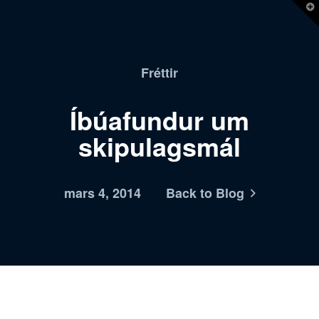
T
t
W
Fréttir
Íbúafundur um
skipulagsmál
mars 4, 2014
Back to Blog