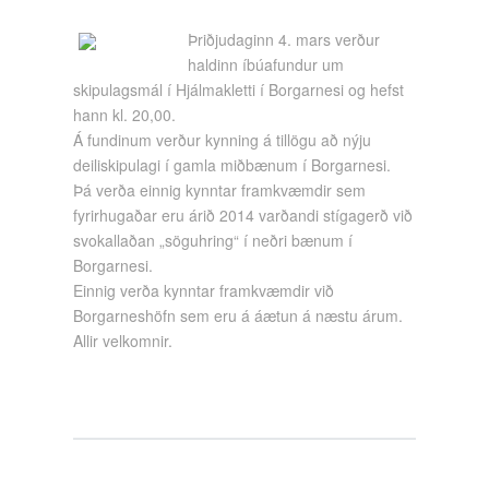
Þriðjudaginn 4. mars verður
haldinn íbúafundur um
skipulagsmál í Hjálmakletti í Borgarnesi og hefst
hann kl. 20,00.
Á fundinum verður kynning á tillögu að nýju
deiliskipulagi í gamla miðbænum í Borgarnesi.
Þá verða einnig kynntar framkvæmdir sem
fyrirhugaðar eru árið 2014 varðandi stígagerð við
svokallaðan „söguhring“ í neðri bænum í
Borgarnesi.
Einnig verða kynntar framkvæmdir við
Borgarneshöfn sem eru á áætun á næstu árum.
Allir velkomnir.