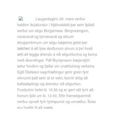
Laugardaginn 29. mars verður
haldinn íbúafundur í Hjálmakletti þar sem fjallað
verður um sögu Borgarness. Borgnesingum,
núverandi og fyrrverandi og öðrum
áhugamönnum um sögu bæjarins gefst þar
tækifæri á að lýsa skoðunum sínum á því hvað
ætti að leggja áherslu á við söguritunina og koma
með ábendingar. Páll Brynjarsson bæjarstjóri
setur fundinn og fjallar um undirbúning verksins.
Egill Ólafsson sagnfræðingur gerir grein fyrir
vinnunni það sem af er vetri, kynnir drög að
kaflaskiptingu og áherslur við söguritun.
Fundurinn hefst kl. 10.30 og er gert ráð fyrir að
honum ljúki um kl. 12.00. Eftir framsöguerindi
verður opnað fyrir fyrirspurnir og umræður. Íbúar
eru hvattir til að mæta.