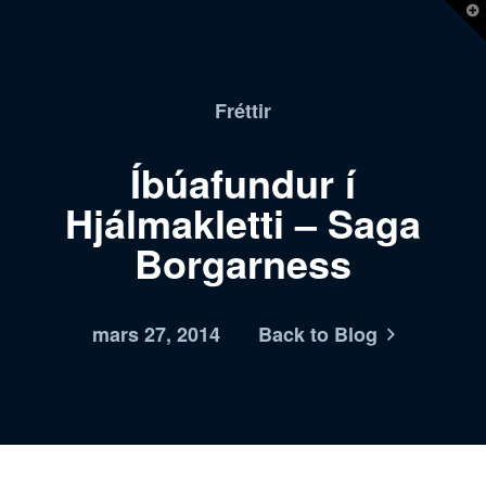
T
t
W
Fréttir
Íbúafundur í
Hjálmakletti – Saga
Borgarness
mars 27, 2014
Back to Blog