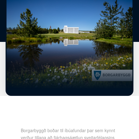
Borgarbyggð boðar til íbúafundar þar sem kynnt
verður tillaga að fjárhagsáætlun sveitarfélagsins