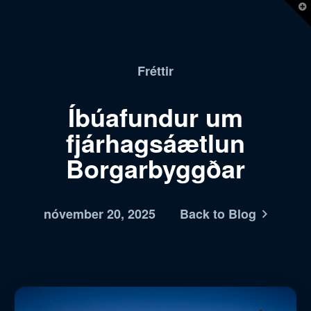
T
t
W
Fréttir
Íbúafundur um
fjárhagsáætlun
Borgarbyggðar
nóvember 20, 2025
Back to Blog