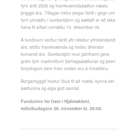
fyrir árið 2026 og framkvæmdaáætlun næstu
þriggja ára. Tillagan hefur þegar farið í gegn um
fyrri umræðu í sveitarstjórn og áætlað er að taka
hana til síðari umræðu 13. desember nk.
Á fundinum verður farið yfir rekstur yfirstandandi
árs, stöðu framkvæmda og helstu áherslur
komandi árs. Sveitarstjóri mun jafnframt gera
grein fyrir markmiðum fjárhagsáætlunar og þeim
breytingum sem fram undan eru á tímabilinu.
Borgarbyggð hvetur íbúa til að mæta, kynna sér
áætlunina og eiga gott samtal.
Fundurinn fer fram í Hjálmakletti,
miðvikudaginn 26. nóvember kl. 20:00.