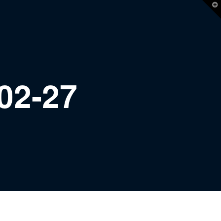
T
t
W
02-27