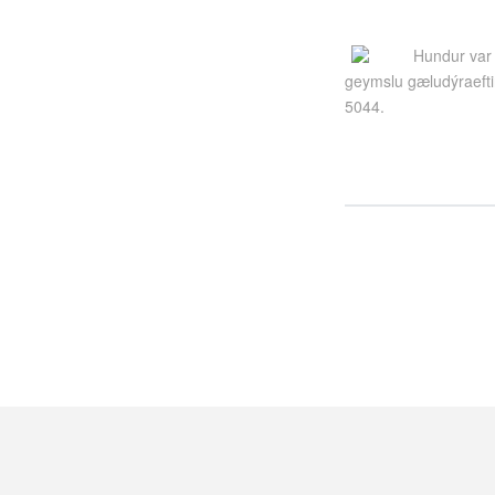
Hundur var 
geymslu gæludýraefti
5044.