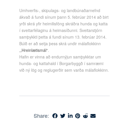
Umhverfis-, skipulags- og landbúnaðarnefnd
ákvað á fundi sínum þann 5. febrúar 2014 að birt
yrði skrá yfir heimilisföng skráðra hunda og katta
í sveitarfélaginu á heimasíðunni. Sveitarstjórn
samþykkti þetta á fundi sínum 13. febrúar 2014.
Búið er að setja þess skrá undir málaflokkinn
,,Hreinlætismál“
.
Hafin er vinna að endurnýjun samþykktar um
hunda- og kattahald í Borgarbyggð í samræmi
við ný lög og reglugerðir sem varða málaflokkinn.
Share: