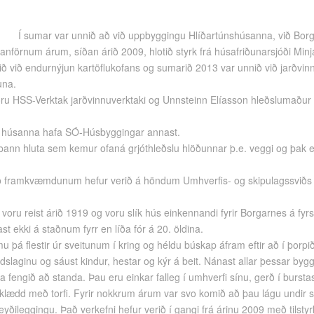
Í sumar var unnið að við uppbyggingu Hlíðartúnshúsanna, við Borg
anförnum árum, síðan árið 2009, hlotið styrk frá húsafriðunarsjóði Minj
ð við endurnýjun kartöflukofans og sumarið 2013 var unnið við jarðvin
una.
voru HSS-Verktak jarðvinnuverktaki og Unnsteinn Elíasson hleðslumaður
u húsanna hafa SÓ-Húsbyggingar annast.
þann hluta sem kemur ofaná grjóthleðslu hlöðunnar þ.e. veggi og þak en
eð framkvæmdunum hefur verið á höndum Umhverfis- og skipulagssviðs
n voru reist árið 1919 og voru slík hús einkennandi fyrir Borgarnes á f
st ekki á staðnum fyrr en líða fór á 20. öldina.
 þá flestir úr sveitunum í kring og héldu búskap áfram eftir að í þorpi
ndslaginu og sáust kindur, hestar og kýr á beit. Nánast allar þessar bygg
a fengið að standa. Þau eru einkar falleg í umhverfi sínu, gerð í burst
 klædd með torfi. Fyrir nokkrum árum var svo komið að þau lágu undir 
 eyðileggingu. Það verkefni hefur verið í gangi frá árinu 2009 með tilsty