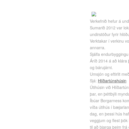
Verkefnið hefur á und
Sumarið 2012 var loki
undirstöður fyrir hlöð
Verktakar í verkinu 
annarra.
Sjálfa endurbygging
Áríð 2014 á að klára 
og bárujárni.
Umsjón og eftirlit m
Sjá:
Hlíðartúnshúsin
Útihúsin við Hlíðartú
þar, en þéttbýli mynda
Íbúar Borgarness komu
víða útihús í bæjarla
dag, en þessi hús haf
veggjum og flest þök
til að bjarga þeim frá