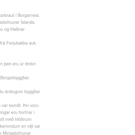
arbraut í Borgarnesi.
astofnunar Íslands.
nu og hlaðnar
 frá Ferjubakka auk
 þeir eru úr timbri
 Borgarbyggðar.
yrstu áratugum byggðar
ð var komið. Því voru
ingar eru horfnar í
astíl með hlöðnum
skemmdum en vilji var
rk Minjastofnunar