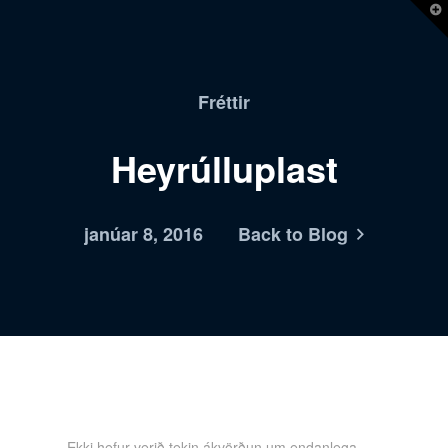
T
t
W
Fréttir
Heyrúlluplast
janúar 8, 2016
Back to Blog
Ekki hefur verið tekin ákvörðun um endanlega