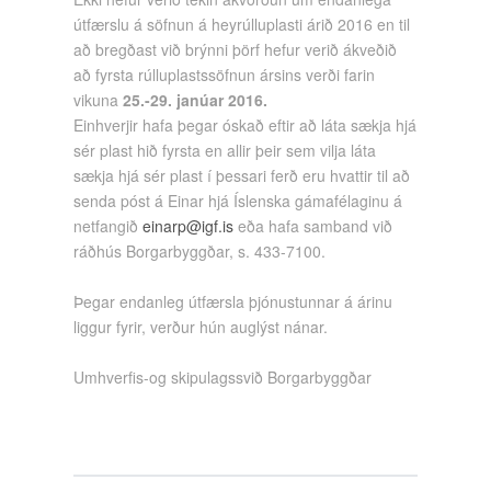
útfærslu á söfnun á heyrúlluplasti árið 2016 en til
að bregðast við brýnni þörf hefur verið ákveðið
að fyrsta rúlluplastssöfnun ársins verði farin
vikuna
25.-29. janúar 2016.
Einhverjir hafa þegar óskað eftir að láta sækja hjá
sér plast hið fyrsta en allir þeir sem vilja láta
sækja hjá sér plast í þessari ferð eru hvattir til að
senda póst á Einar hjá Íslenska gámafélaginu á
netfangið
einarp@igf.is
eða hafa samband við
ráðhús Borgarbyggðar, s. 433-7100.
Þegar endanleg útfærsla þjónustunnar á árinu
liggur fyrir, verður hún auglýst nánar.
Umhverfis-og skipulagssvið Borgarbyggðar