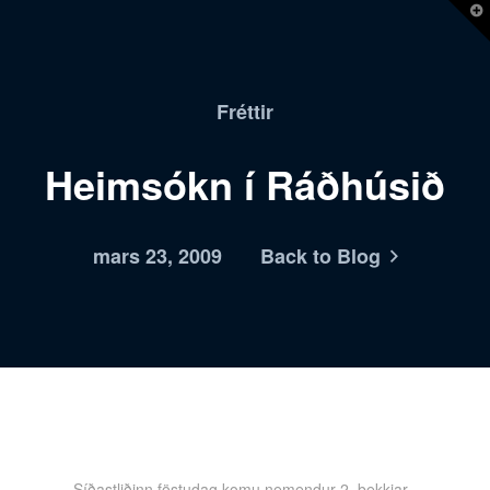
T
t
W
Fréttir
Heimsókn í Ráðhúsið
mars 23, 2009
Back to Blog
Síðastliðinn föstudag komu nemendur 2. bekkjar