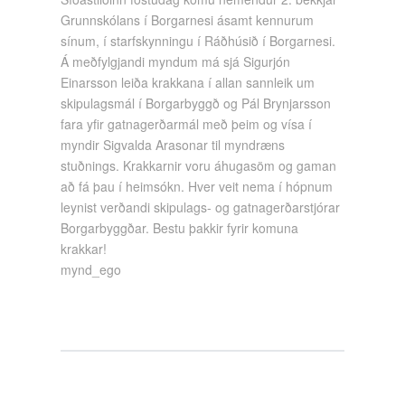
Grunnskólans í Borgarnesi ásamt kennurum
sínum, í starfskynningu í Ráðhúsið í Borgarnesi.
Á meðfylgjandi myndum má sjá Sigurjón
Einarsson leiða krakkana í allan sannleik um
skipulagsmál í Borgarbyggð og Pál Brynjarsson
fara yfir gatnagerðarmál með þeim og vísa í
myndir Sigvalda Arasonar til myndræns
stuðnings. Krakkarnir voru áhugasöm og gaman
að fá þau í heimsókn. Hver veit nema í hópnum
leynist verðandi skipulags- og gatnagerðarstjórar
Borgarbyggðar. Bestu þakkir fyrir komuna
krakkar!
mynd_ego