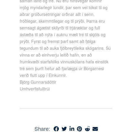
saman land og tré. Nú eru hinsvegar komnir
mjög myndarlegir lundir, þar sem vel tókst til og
aðrar gróðursetningar orðnar allt í senn,
fróðlegar, skemmtilegar og til prýði. Þarna eru
semsagt ágætist skilyrði til trjáræktar og full
ástæða til að nýta í auknu mæli tré til skjóls og
prýði. Fyrst og fremst þarf samt að fjölga
tegundum til að auka fjölbreytileika skógarins. Sú
vinna er að einhverju leitið hafin, en að
frumkvæði starfsfólks vinnuskólans hafa einstök
tré sem þurft hefur að fjarlægja úr Borgarnesi
verið flutt upp í Einkunnir.
Björg Gunnarsdóttir
Umhverfisfulltrúi
Share: