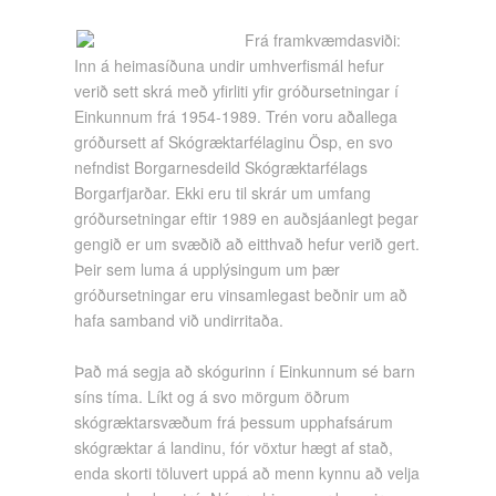
Frá framkvæmdasviði:
Inn á heimasíðuna undir umhverfismál hefur
verið sett skrá með yfirliti yfir gróðursetningar í
Einkunnum frá 1954-1989. Trén voru aðallega
gróðursett af Skógræktarfélaginu Ösp, en svo
nefndist Borgarnesdeild Skógræktarfélags
Borgarfjarðar. Ekki eru til skrár um umfang
gróðursetningar eftir 1989 en auðsjáanlegt þegar
gengið er um svæðið að eitthvað hefur verið gert.
Þeir sem luma á upplýsingum um þær
gróðursetningar eru vinsamlegast beðnir um að
hafa samband við undirritaða.
Það má segja að skógurinn í Einkunnum sé barn
síns tíma. Líkt og á svo mörgum öðrum
skógræktarsvæðum frá þessum upphafsárum
skógræktar á landinu, fór vöxtur hægt af stað,
enda skorti töluvert uppá að menn kynnu að velja