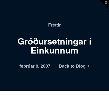
T
t
W
Fréttir
Gróðursetningar í
Einkunnum
febrúar 8, 2007
Back to Blog