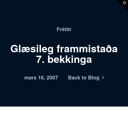
T
t
W
Fréttir
Glæsileg frammistaða
7. bekkinga
mars 16, 2007
Back to Blog