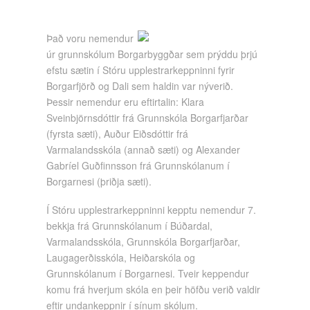
Það voru nemendur
úr grunnskólum Borgarbyggðar sem prýddu þrjú
efstu sætin í Stóru upplestrarkeppninni fyrir
Borgarfjörð og Dali sem haldin var nýverið.
Þessir nemendur eru eftirtalin: Klara
Sveinbjörnsdóttir frá Grunnskóla Borgarfjarðar
(fyrsta sæti), Auður Eiðsdóttir frá
Varmalandsskóla (annað sæti) og Alexander
Gabríel Guðfinnsson frá Grunnskólanum í
Borgarnesi (þriðja sæti).
Í Stóru upplestrarkeppninni kepptu nemendur 7.
bekkja frá Grunnskólanum í Búðardal,
Varmalandsskóla, Grunnskóla Borgarfjarðar,
Laugagerðisskóla, Heiðarskóla og
Grunnskólanum í Borgarnesi. Tveir keppendur
komu frá hverjum skóla en þeir höfðu verið valdir
eftir undankeppnir í sínum skólum.