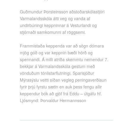
Guðmundur Þorsteinsson aðstoðarskólastjóri
Varmalandsskóla átti veg og vanda af
undirbúningi keppninnar á Vesturlandi og
stjórnaði samkomunni af röggsemi.
Frammistaða keppenda var að sögn dómara
mjög góð og var keppnin bæði hörð og
spennandi. Á milli atriða skemmtu nemendur 7.
bekkjar á Varmalandsskóla gestum með
vönduðum tónlistarflutningi. Sparisjóður
Mýrasýslu veitti síðan vegleg peningaverðlaun
fyrir þrjú fyrstu sætin en auk þess fengu allir
keppendur bók að gjöf frá Eddu – útgáfu hf.
Ljósmynd: Þorvaldur Hermannsson