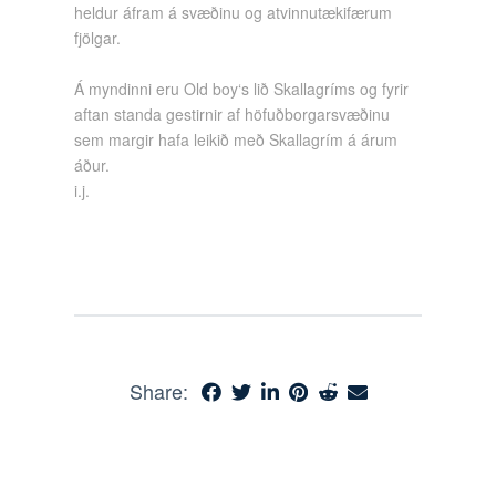
heldur áfram á svæðinu og atvinnutækifærum
fjölgar.
Á myndinni eru Old boy‘s lið Skallagríms og fyrir
aftan standa gestirnir af höfuðborgarsvæðinu
sem margir hafa leikið með Skallagrím á árum
áður.
i.j.
Share: