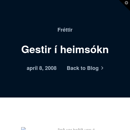
T
t
W
Fréttir
Gestir í heimsókn
apríl 8, 2008
Back to Blog
Það var boðið upp á