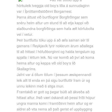
hörkuleik tveggja old boy‘s liða á sunnudaginn
var í Íþróttamiðstöðinni Borgarnesi.
Þarna áttust við burtflognir Borgfirðingar sem
snéru heim aftur um stund til að etja kappi við
staðbundna borgfirðinga sem hafa æft körfubolta
vel í vetur.
Þeir burtfluttu tóku upp á að æfa saman sér til
gamans í Reykjavík fyrir nokkrum árum aðallega
til að hittast í höfuðborginni og halda tengslum og
spjalla í léttum leik. Nú var komið að því að koma
heima aftur og keppa við old boy‘s lið
Skallagríms.
Jafnt var á öllum tölum í þessum æsispennandi
leik allt til enda en þá sigu burtfluttir fram úr og
unnu leikinn með 6 stiga mun.
Framtakið er gott og þegar búið að ákveða að
hittast aftur. Það væri óskandi að þessi fríði hópur
ungra manna komi í framtíðinni heim aftur og er
aldrei að vita nema að það gerist ef uppbygging