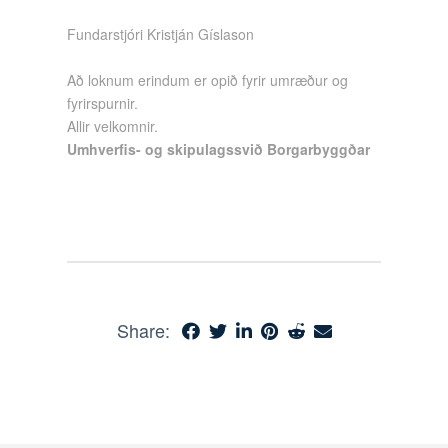
Fundarstjóri Kristján Gíslason
Að loknum erindum er opið fyrir umræður og
fyrirspurnir.
Allir velkomnir.
Umhverfis- og skipulagssvið Borgarbyggðar
Share: