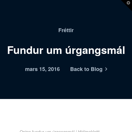
T
t
W
Fréttir
Fundur um úrgangsmál
mars 15, 2016
Back to Blog
Opinn fundur um úrgangsmál í Hjálmakletti