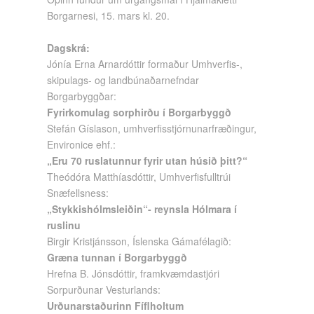
Borgarnesi, 15. mars kl. 20.
Dagskrá:
Jónía Erna Arnardóttir formaður Umhverfis-,
skipulags- og landbúnaðarnefndar
Borgarbyggðar:
Fyrirkomulag sorphirðu í Borgarbyggð
Stefán Gíslason, umhverfisstjórnunarfræðingur,
Environice ehf.:
„Eru 70 ruslatunnur fyrir utan húsið þitt?“
Theódóra Matthíasdóttir, Umhverfisfulltrúi
Snæfellsness:
„Stykkishólmsleiðin“- reynsla Hólmara í
ruslinu
Birgir Kristjánsson, Íslenska Gámafélagið:
Græna tunnan í Borgarbyggð
Hrefna B. Jónsdóttir, framkvæmdastjóri
Sorpurðunar Vesturlands:
Urðunarstaðurinn Fíflholtum