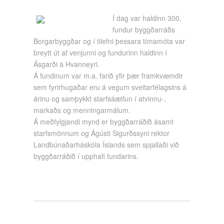
Í dag var haldinn 300.
fundur byggðarráðs
Borgarbyggðar og í tilefni þessara tímamóta var
breytt út af venjunni og fundurinn haldinn í
Ásgarði á Hvanneyri.
Á fundinum var m.a. farið yfir þær framkvæmdir
sem fyrirhugaðar eru á vegum sveitarfélagsins á
árinu og samþykkt starfsáætlun í atvinnu-,
markaðs og menningarmálum.
Á meðfylgjandi mynd er byggðarráðið ásamt
starfsmönnum og Ágústi Sigurðssyni rektor
Landbúnaðarháskóla Íslands sem spjallaði við
byggðarráðið í upphafi fundarins.