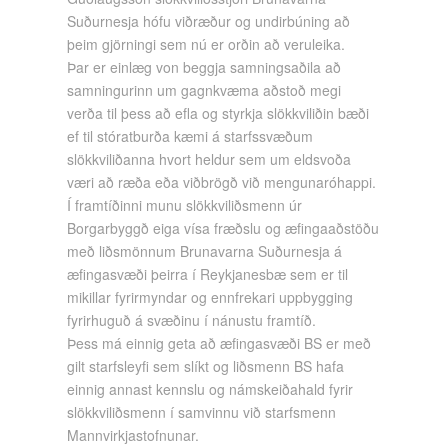
Suðurnesja hófu viðræður og undirbúning að
þeim gjörningi sem nú er orðin að veruleika.
Þar er einlæg von beggja samningsaðila að
samningurinn um gagnkvæma aðstoð megi
verða til þess að efla og styrkja slökkviliðin bæði
ef til stóratburða kæmi á starfssvæðum
slökkviliðanna hvort heldur sem um eldsvoða
væri að ræða eða viðbrögð við mengunaróhappi.
Í framtíðinni munu slökkviliðsmenn úr
Borgarbyggð eiga vísa fræðslu og æfingaaðstöðu
með liðsmönnum Brunavarna Suðurnesja á
æfingasvæði þeirra í Reykjanesbæ sem er til
mikillar fyrirmyndar og ennfrekari uppbygging
fyrirhuguð á svæðinu í nánustu framtíð.
Þess má einnig geta að æfingasvæði BS er með
gilt starfsleyfi sem slíkt og liðsmenn BS hafa
einnig annast kennslu og námskeiðahald fyrir
slökkviliðsmenn í samvinnu við starfsmenn
Mannvirkjastofnunar.