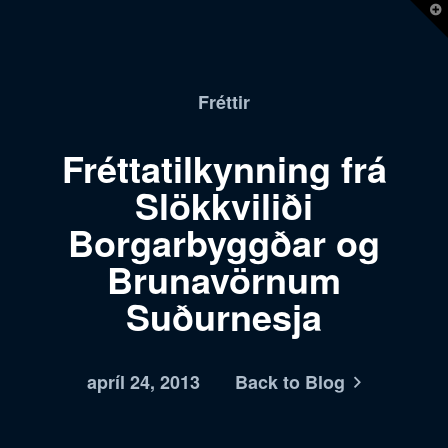
T
t
W
Fréttir
Fréttatilkynning frá
Slökkviliði
Borgarbyggðar og
Brunavörnum
Suðurnesja
apríl 24, 2013
Back to Blog