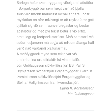
Sárlega hefur skort trygga og viðeigandi aðstöðu
í Borgarbyggð þar sem hægt væri að þjálfa
slökkviliðsmenn markvisst meðal annars í heitri
reykköfun en afar mkilvægt er að reykkafarar geti
þjálfað sig við sem raunverulegastar og bestar
aðstæður og með því tekist betur á við erfitt,
hættulegt og krefjandi starf sitt. Með samstarfi við
suðurnesjamenn má segja að miklum áfanga hafi
verið náð varðandi þjálfunarmál.
Á meðfylgjandi mynd sem tekin var við
undirritunina eru efirtaldir frá vinstri talið.
Jón Guðlaugsson slökkviliðsstjóri BS, Páll S.
Brynjarsson sveitarstjóri Borgarbyggðar, Bjarni K.
Þorsteinsson slökkviliðsstjóri Borgarbyggðar og
Steinar Hallgrímsson framkvæmdastjóri.
Bjarni K. Þorsteinsson
Jón Guðlaugsson