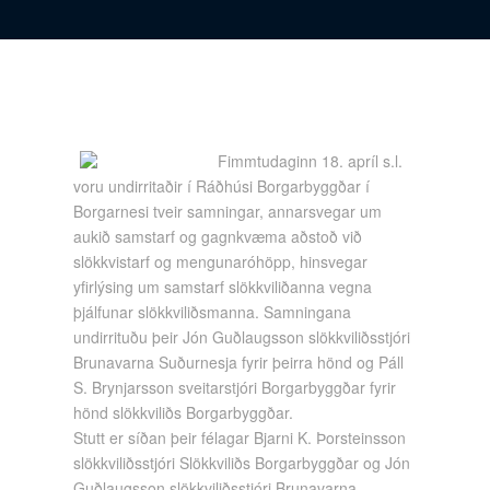
Fimmtudaginn 18. apríl s.l.
voru undirritaðir í Ráðhúsi Borgarbyggðar í
Borgarnesi tveir samningar, annarsvegar um
aukið samstarf og gagnkvæma aðstoð við
slökkvistarf og mengunaróhöpp, hinsvegar
yfirlýsing um samstarf slökkviliðanna vegna
þjálfunar slökkviliðsmanna. Samningana
undirrituðu þeir Jón Guðlaugsson slökkviliðsstjóri
Brunavarna Suðurnesja fyrir þeirra hönd og Páll
S. Brynjarsson sveitarstjóri Borgarbyggðar fyrir
hönd slökkviliðs Borgarbyggðar.
Stutt er síðan þeir félagar Bjarni K. Þorsteinsson
slökkviliðsstjóri Slökkviliðs Borgarbyggðar og Jón
Guðlaugsson slökkviliðsstjóri Brunavarna