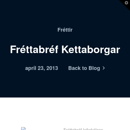
T
t
W
Fréttir
Fréttabréf Kettaborgar
apríl 23, 2013
Back to Blog
Fréttabréf leikskólans