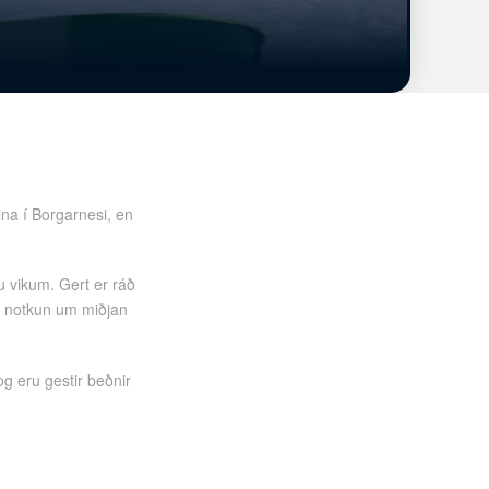
na í Borgarnesi,
en
u vikum. Gert er ráð
 í notkun um miðjan
g eru gestir beðnir