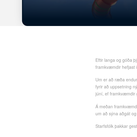
Eftir langa og góða þj
framkvæmdir hefjast 
Um er að ræða endurn
fyrir að uppsetning n
júní, ef framkvæmdi
Á meðan framkvæmdum 
um að sýna aðgát og
Starfsfólk þakkar ges