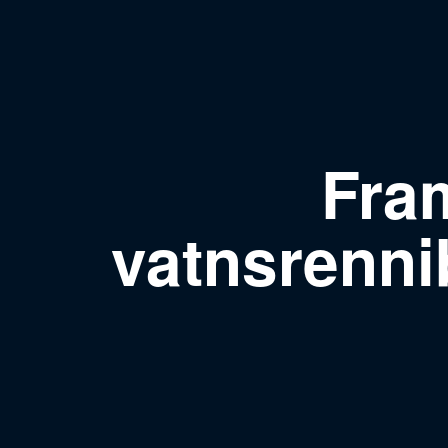
Fra
vatnsrenni