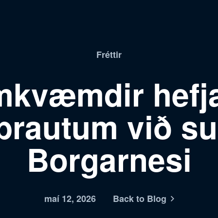
Fréttir
mkvæmdir hefja
brautum við su
Borgarnesi
maí 12, 2026
Back to Blog