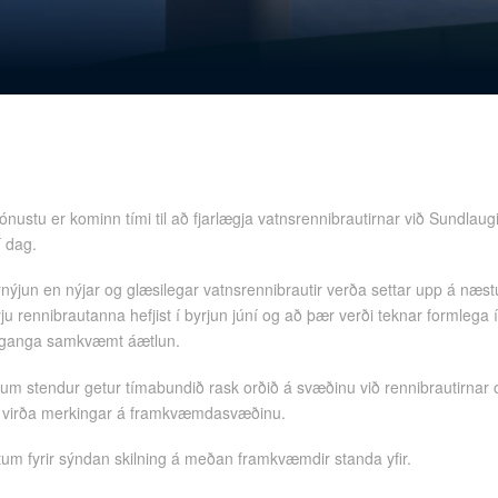
ónustu er kominn tími til að fjarlægja vatnsrennibrautirnar við
Sundlaugi
í dag.
ýjun en nýjar og glæsilegar vatnsrennibrautir verða settar upp á næst
ýju rennibrautanna hefjist í byrjun júní og að þær verði teknar formlega
r ganga samkvæmt áætlun.
stendur getur tímabundið rask orðið á svæðinu við rennibrautirnar o
 virða merkingar á framkvæmdasvæðinu.
tum fyrir sýndan skilning á meðan framkvæmdir standa yfir.