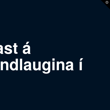
T
t
W
st á
ndlaugina í