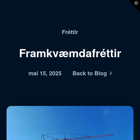
T
t
W
Fréttir
Framkvæmdafréttir
maí 15, 2025
Back to Blog