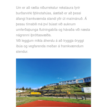
Um er að ræða niðurrekstur rekstaura fyrir
burðarvirki fjölnotahúss, áætlað er að þessi
áfangi framkvæmda standi yfir út maímánuð. Á
þessu tímabili má því búast við auknum
umferðaþunga flutningabíla og hávaða við næsta
nágrenni íþróttasvæðis.
Við leggjum mikla áherslu á að tryggja öryggi
íbúa og vegfarenda meðan á framkvæmdum
stendur.