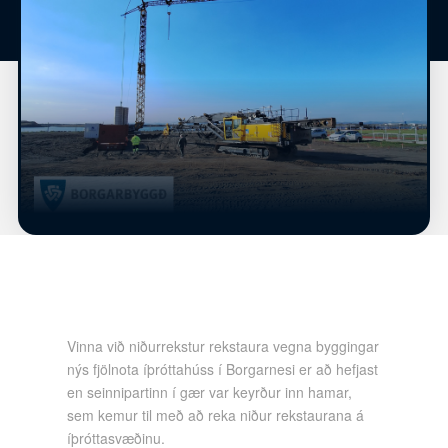
Vinna við niðurrekstur rekstaura vegna byggingar
nýs fjölnota íþróttahúss í Borgarnesi er að hefjast
en seinnipartinn í gær var keyrður inn
hamar,
sem kemur til með að reka niður rekstaurana á
íþróttasvæðinu.