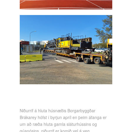
Niðurrif á hluta húsnæðis Borgarbyggðar
Brákarey hófst í byrjun apríl en þeim áfanga er
um að ræða hluta gamla sláturhússins og
gúanósins, niðurrif er komið vel á veg.