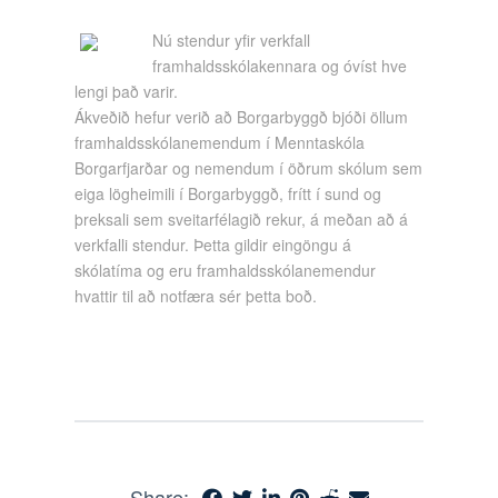
Nú stendur yfir verkfall
framhaldsskólakennara og óvíst hve
lengi það varir.
Ákveðið hefur verið að Borgarbyggð bjóði öllum
framhaldsskólanemendum í Menntaskóla
Borgarfjarðar og nemendum í öðrum skólum sem
eiga lögheimili í Borgarbyggð, frítt í sund og
þreksali sem sveitarfélagið rekur, á meðan að á
verkfalli stendur. Þetta gildir eingöngu á
skólatíma og eru framhaldsskólanemendur
hvattir til að notfæra sér þetta boð.
Share: