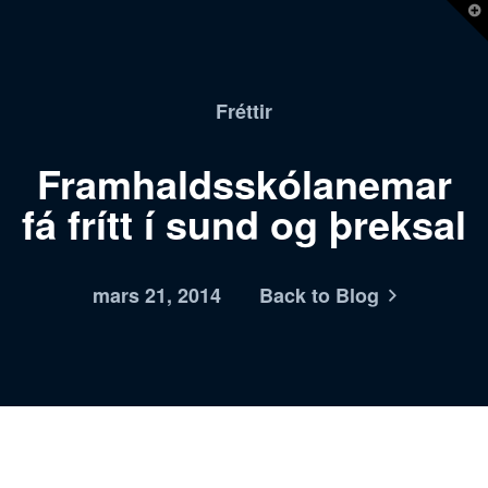
T
t
W
Fréttir
Framhaldsskólanemar
fá frítt í sund og þreksal
mars 21, 2014
Back to Blog