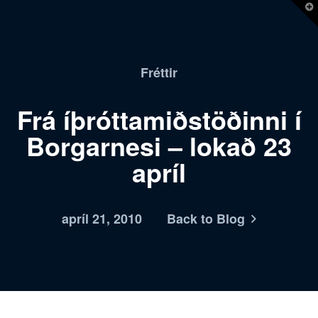
T
t
W
Fréttir
Frá íþróttamiðstöðinni í
Borgarnesi – lokað 23
apríl
apríl 21, 2010
Back to Blog