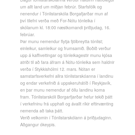
um allt land um miðjan febrúr. Starfsfólk og
nenendur í Tónlistarskóla Borgafjarðar mun af
því tilefni verða með For-Nótu tónleika í
skólanum kl. 18:00 næstkomandi þriðjudag, 16.
febrúar.
Þar munu nemendur flytja fjölbreytta tónlist;
einleikur, samleikur og frumsamið. Boðið verður
upp á kaffiveitingar og tónleikagestir munu kjósa
atriði til að fara áfram á Nótu-tónleika sem haldnir
verða í Stykkishólmi 12. mars. Nótan er
samstarfsverkefni allra tónlistarskóanna í landinu
og endar verkefnið á uppskeruhátíð í Reykjavík,
en þar munu nemendur af öllu landinu koma
fram. Tónlistarskóli Borgarfjarðar hefur tekið þátt
í verkefninu frá upphafi og ávallt ríkir eftirvænting
nemenda að taka þátt.
Verið velkomin í Tónlistarskólann á þriðjudaginn.
Aðgangur ókeypis.