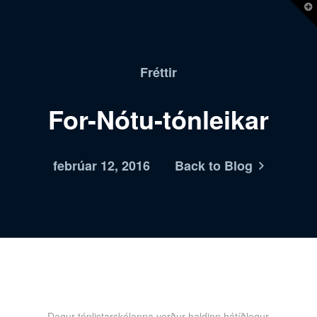
T
t
W
Fréttir
For-Nótu-tónleikar
febrúar 12, 2016
Back to Blog
Dagur tónlistarskólanna verður haldinn hátíðlegur