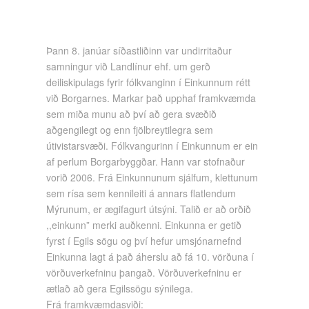
Þann 8. janúar síðastliðinn var undirritaður
samningur við Landlínur ehf. um gerð
deiliskipulags fyrir fólkvanginn í Einkunnum rétt
við Borgarnes. Markar það upphaf framkvæmda
sem miða munu að því að gera svæðið
aðgengilegt og enn fjölbreytilegra sem
útivistarsvæði. Fólkvangurinn í Einkunnum er ein
af perlum Borgarbyggðar. Hann var stofnaður
vorið 2006. Frá Einkunnunum sjálfum, klettunum
sem rísa sem kennileiti á annars flatlendum
Mýrunum, er ægifagurt útsýni. Talið er að orðið
,,einkunn” merki auðkenni. Einkunna er getið
fyrst í Egils sögu og því hefur umsjónarnefnd
Einkunna lagt á það áherslu að fá 10. vörðuna í
vörðuverkefninu þangað. Vörðuverkefninu er
ætlað að gera Egilssögu sýnilega.
Frá framkvæmdasviði: