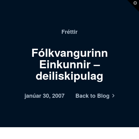
T
t
W
Fréttir
Fólkvangurinn
Einkunnir –
deiliskipulag
janúar 30, 2007
Back to Blog