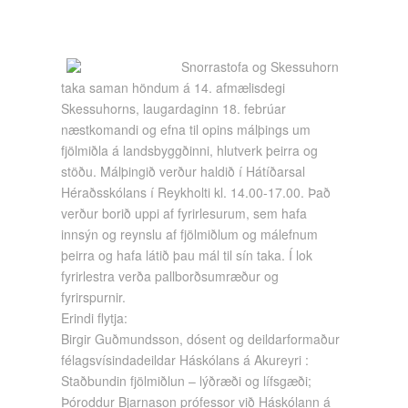
Snorrastofa og Skessuhorn
taka saman höndum á 14. afmælisdegi
Skessuhorns, laugardaginn 18. febrúar
næstkomandi og efna til opins málþings um
fjölmiðla á landsbyggðinni, hlutverk þeirra og
stöðu. Málþingið verður haldið í Hátíðarsal
Héraðsskólans í Reykholti kl. 14.00-17.00. Það
verður borið uppi af fyrirlesurum, sem hafa
innsýn og reynslu af fjölmiðlum og málefnum
þeirra og hafa látið þau mál til sín taka. Í lok
fyrirlestra verða pallborðsumræður og
fyrirspurnir.
Erindi flytja:
Birgir Guðmundsson, dósent og deildarformaður
félagsvísindadeildar Háskólans á Akureyri :
Staðbundin fjölmiðlun – lýðræði og lífsgæði;
Þóroddur Bjarnason prófessor við Háskólann á