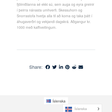
fjölmiðlanna sé ekki sú, sem auga og eyra greinir
í þeirra nánasta umhverfi. Skessuhorn og
Snorrastofa hvetja alla til að koma og taka þátt í
áhugaverðri og vekjandi dagskrá. Aðgangur kr.
1000 með kaffiveitingum.
Share:
Íslenska
Íslenska