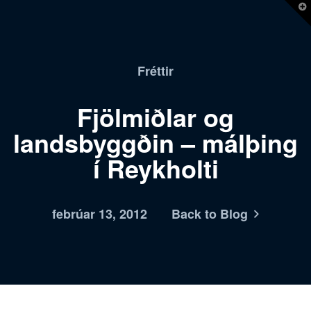
T
t
W
Fréttir
Fjölmiðlar og
landsbyggðin – málþing
í Reykholti
febrúar 13, 2012
Back to Blog