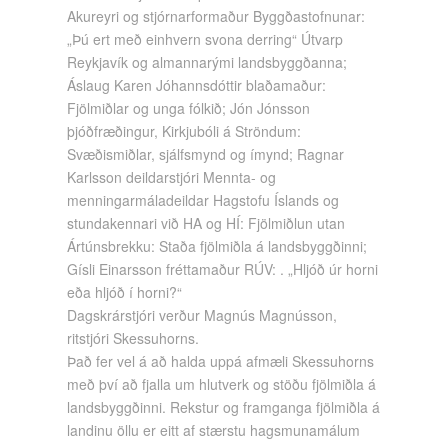
Akureyri og stjórnarformaður Byggðastofnunar:
„Þú ert með einhvern svona derring“ Útvarp
Reykjavík og almannarými landsbyggðanna;
Áslaug Karen Jóhannsdóttir blaðamaður:
Fjölmiðlar og unga fólkið; Jón Jónsson
þjóðfræðingur, Kirkjubóli á Ströndum:
Svæðismiðlar, sjálfsmynd og ímynd; Ragnar
Karlsson deildarstjóri Mennta- og
menningarmáladeildar Hagstofu Íslands og
stundakennari við HA og HÍ: Fjölmiðlun utan
Ártúnsbrekku: Staða fjölmiðla á landsbyggðinni;
Gísli Einarsson fréttamaður RÚV: . „Hljóð úr horni
eða hljóð í horni?“
Dagskrárstjóri verður Magnús Magnússon,
ritstjóri Skessuhorns.
Það fer vel á að halda uppá afmæli Skessuhorns
með því að fjalla um hlutverk og stöðu fjölmiðla á
landsbyggðinni. Rekstur og framganga fjölmiðla á
landinu öllu er eitt af stærstu hagsmunamálum