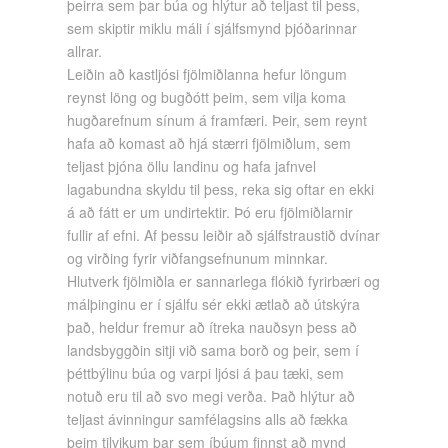
þeirra sem þar búa og hlýtur að teljast til þess,
sem skiptir miklu máli í sjálfsmynd þjóðarinnar
allrar.
Leiðin að kastljósi fjölmiðlanna hefur löngum
reynst löng og bugðótt þeim, sem vilja koma
hugðarefnum sínum á framfæri. Þeir, sem reynt
hafa að komast að hjá stærri fjölmiðlum, sem
teljast þjóna öllu landinu og hafa jafnvel
lagabundna skyldu til þess, reka sig oftar en ekki
á að fátt er um undirtektir. Þó eru fjölmiðlarnir
fullir af efni. Af þessu leiðir að sjálfstraustið dvínar
og virðing fyrir viðfangsefnunum minnkar.
Hlutverk fjölmiðla er sannarlega flókið fyrirbæri og
málþinginu er í sjálfu sér ekki ætlað að útskýra
það, heldur fremur að ítreka nauðsyn þess að
landsbyggðin sitji við sama borð og þeir, sem í
þéttbýlinu búa og varpi ljósi á þau tæki, sem
notuð eru til að svo megi verða. Það hlýtur að
teljast ávinningur samfélagsins alls að fækka
þeim tilvikum þar sem íbúum finnst að mynd