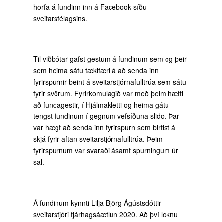
horfa á fundinn inn á Facebook síðu
sveitarsfélagsins.
Til viðbótar gafst gestum á fundinum sem og þeir
sem heima sátu tækifæri á að senda inn
fyrirspurnir beint á sveitarstjórnafulltrúa sem sátu
fyrir svörum. Fyrirkomulagið var með þeim hætti
að fundagestir, í Hjálmakletti og heima gátu
tengst fundinum í gegnum vefsíðuna slido. Þar
var hægt að senda inn fyrirspurn sem birtist á
skjá fyrir aftan sveitarstjórnafulltrúa. Þeim
fyrirspurnum var svaraði ásamt spurningum úr
sal.
Á fundinum kynnti Lilja Björg Ágústsdóttir
sveitarstjóri fjárhagsáætlun 2020. Að því loknu