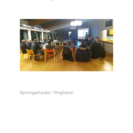
Kynningarfundur í Þinghamri