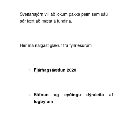
Sveitarstjórn vill að lokum þakka þeim sem sáu
sér fært að mæta á fundina.
Hér má nálgast glærur frá fyrirlesurum
Fjárhagsáætlun 2020
Söfnun og eyðingu dýraleifa af
lögbýlum