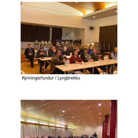
Kynningarfundur í Lyngbrekku