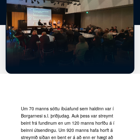
Um 70 manns sóttu íbúafund sem haldinn var í
Borgarnesi s.l. þriðjudag. Auk þess var streymt
beint frá fundinum en um 120 manns horfðu á í
beinni útsendingu. Um 920 manns hafa horft á
streymið síðan en bent er á að enn er hægt að