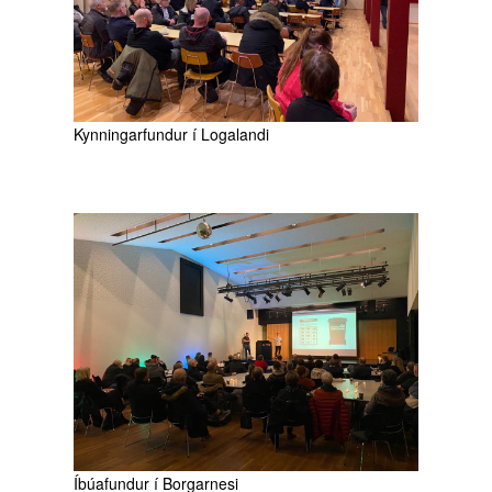
Kynningarfundur í Logalandi
Íbúafundur í Borgarnesi