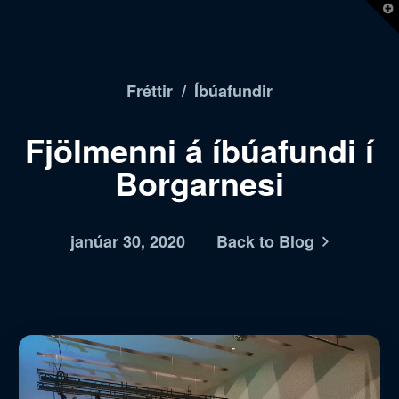
T
t
W
Fréttir
/
Íbúafundir
Fjölmenni á íbúafundi í
Borgarnesi
janúar 30, 2020
Back to Blog