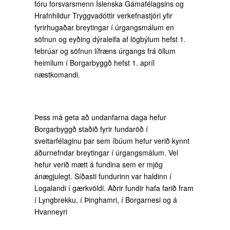
fóru forsvarsmenn Íslenska Gámafélagsins og
Hrafnhildur Tryggvadóttir verkefnastjóri yfir
fyrirhugaðar breytingar í úrgangsmálum en
söfnun og eyðing dýraleifa af lögbýlum hefst 1.
febrúar og söfnun lífræns úrgangs frá öllum
heimilum í Borgarbyggð hefst 1. apríl
næstkomandi.
Þess má geta að undanfarna daga hefur
Borgarbyggð staðið fyrir fundaröð í
sveitarfélaginu þar sem íbúum hefur verið kynnt
áðurnefndar breytingar í úrgangsmálum. Vel
hefur verið mætt á fundina sem er mjög
ánægjulegt. Síðasti fundurinn var haldinn í
Logalandi í gærkvöldi. Aðrir fundir hafa farið fram
í Lyngbrekku, í Þinghamri, í Borgarnesi og á
Hvanneyri