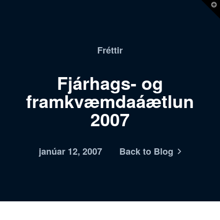
T
t
W
Fréttir
Fjárhags- og
framkvæmdaáætlun
2007
janúar 12, 2007
Back to Blog