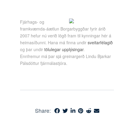
Fjárhags- og
framkvæmda-áætlun Borgarbyggðar fyrir árið
2007 hefur nú verið lögð fram til kynningar hér á
heimasíðunni. Hana má finna undir
sveitarfélagið
og þar undir
tölulegar upplýsingar
.
Ennfremur má þar sjá greinargerð Lindu Bjarkar
Pálsdóttur fjármálastjóra.
Share: