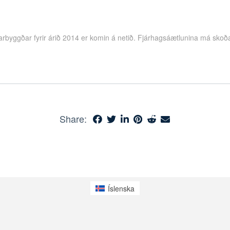
rbyggðar fyrir árið 2014 er komin á netið. Fjárhagsáætlunina má sko
Share:
Íslenska