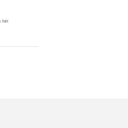
ða
hér
.