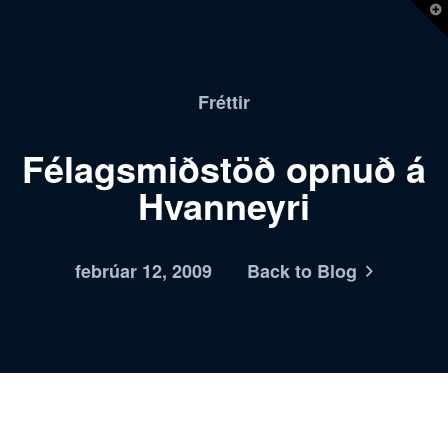
T
t
W
Fréttir
Félagsmiðstöð opnuð á
Hvanneyri
febrúar 12, 2009
Back to Blog