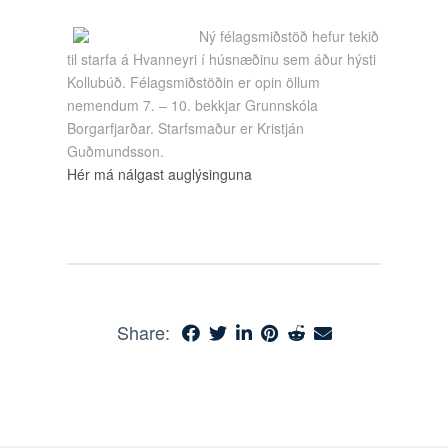
Ný félagsmiðstöð hefur tekið
til starfa á Hvanneyri í húsnæðinu sem áður hýsti
Kollubúð. Félagsmiðstöðin er opin öllum
nemendum 7. – 10. bekkjar Grunnskóla
Borgarfjarðar. Starfsmaður er Kristján
Guðmundsson.
Hér má nálgast auglýsinguna
Share: