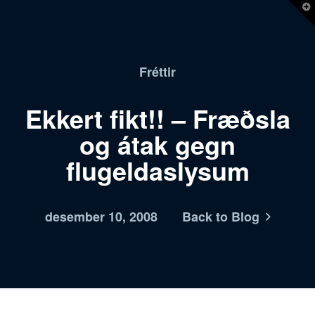
T
t
W
Fréttir
Ekkert fikt!! – Fræðsla
og átak gegn
flugeldaslysum
desember 10, 2008
Back to Blog