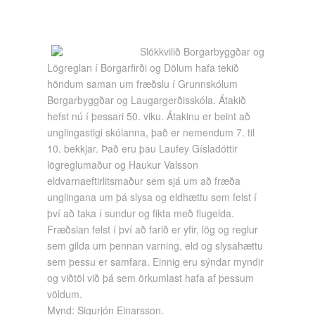
Slökkvilið Borgarbyggðar og
Lögreglan í Borgarfirði og Dölum hafa tekið
höndum saman um fræðslu í Grunnskólum
Borgarbyggðar og Laugargerðisskóla. Átakið
hefst nú í þessari 50. viku. Átakinu er beint að
unglingastigi skólanna, það er nemendum 7. til
10. bekkjar. Það eru þau Laufey Gísladóttir
lögreglumaður og Haukur Valsson
eldvarnaeftirlitsmaður sem sjá um að fræða
unglingana um þá slysa og eldhættu sem felst í
því að taka í sundur og fikta með flugelda.
Fræðslan felst í því að farið er yfir, lög og reglur
sem gilda um þennan varning, eld og slysahættu
sem þessu er samfara. Einnig eru sýndar myndir
og viðtöl við þá sem örkumlast hafa af þessum
völdum.
Mynd: Sigurjón Einarsson.