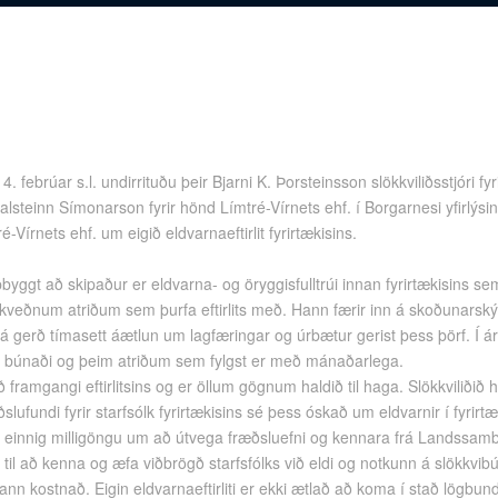
4. febrúar s.l. undirrituðu þeir Bjarni K. Þorsteinsson slökkviliðsstjóri fyr
steinn Símonarson fyrir hönd Límtré-Vírnets ehf. í Borgarnesi yfirlýs
é-Vírnets ehf. um eigið eldvarnaeftirlit fyrirtækisins.
ppbyggt að skipaður er eldvarna- og öryggisfulltrúi innan fyrirtækisins 
m ákveðnum atriðum sem þurfa eftirlits með. Hann færir inn á skoðunarskýr
þá gerð tímasett áætlun um lagfæringar og úrbætur gerist þess þörf. Í árs
 búnaði og þeim atriðum sem fylgst er með mánaðarlega.
eð framgangi eftirlitsins og er öllum gögnum haldið til haga. Slökkviliðið 
lufundi fyrir starfsólk fyrirtækisins sé þess óskað um eldvarnir í fyrir
fur einnig milligöngu um að útvega fræðsluefni og kennara frá Landssamb
til að kenna og æfa viðbrögð starfsfólks við eldi og notkunn á slökkvi
ann kostnað. Eigin eldvarnaeftirliti er ekki ætlað að koma í stað lögbundi