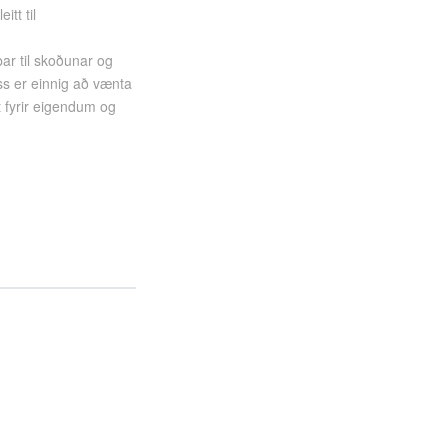
tt til
þar til skoðunar og
ss er einnig að vænta
t fyrir eigendum og