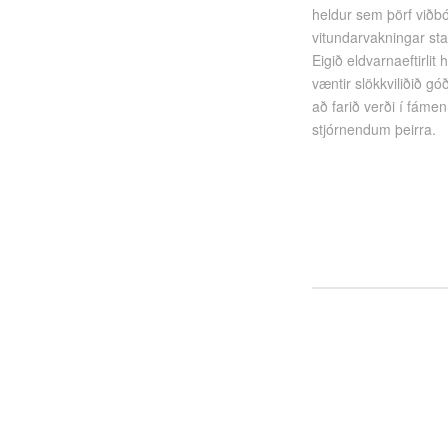
heldur sem þörf viðbó
vitundarvakningar sta
Eigið eldvarnaeftirlit
væntir slökkviliðið g
að farið verði í fáme
stjórnendum þeirra.