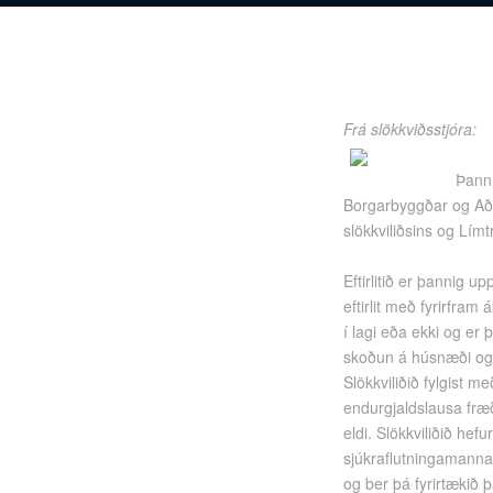
Frá slökkviðsstjóra:
Þann 
Borgarbyggðar og Aðal
slökkviliðsins og Límtr
Eftirlitið er þannig u
eftirlit með fyrirfra
í lagi eða ekki og er 
skoðun á húsnæði og
Slökkviliðið fylgist m
endurgjaldslausa fræðs
eldi. Slökkviliðið he
sjúkraflutningamanna 
og ber þá fyrirtækið þ