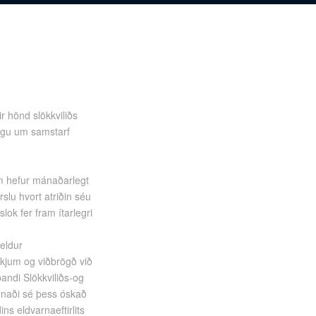
ir hönd slökkviliðs
ingu um samstarf
sem hefur mánaðarlegt
slu hvort atriðin séu
lok fer fram ítarlegri
heldur
tækjum og viðbrögð við
andi Slökkviliðs-og
búnaði sé þess óskað
ns eldvarnaeftirlits