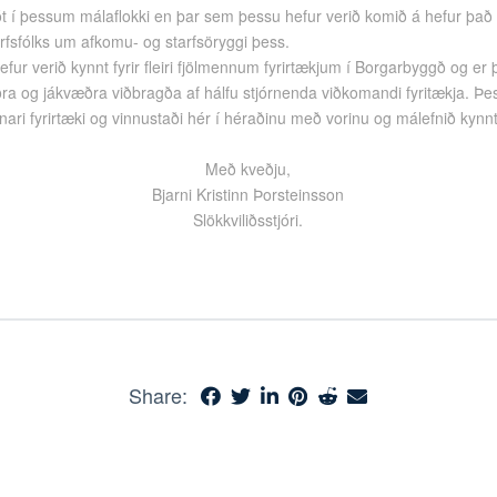
t í þessum málaflokki en þar sem þessu hefur verið komið á hefur það lei
rfsfólks um afkomu- og starfsöryggi þess.
 hefur verið kynnt fyrir fleiri fjölmennum fyrirtækjum í Borgarbyggð og er 
óðra og jákvæðra viðbragða af hálfu stjórnenda viðkomandi fyritækja. Þe
nnari fyrirtæki og vinnustaði hér í héraðinu með vorinu og málefnið kynn
Með kveðju,
Bjarni Kristinn Þorsteinsson
Slökkviliðsstjóri.
Share: