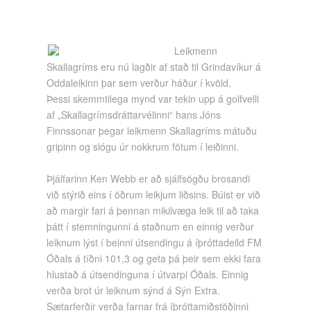
Leikmenn
Skallagríms eru nú lagðir af stað til Grindavíkur á
Oddaleikinn þar sem verður háður í kvöld.
Þessi skemmtilega mynd var tekin upp á golfvelli
af „Skallagrímsdráttarvélinni“ hans Jóns
Finnssonar þegar leikmenn Skallagríms mátuðu
gripinn og slógu úr nokkrum fötum í leiðinni.
Þjálfarinn Ken Webb er að sjálfsögðu brosandi
við stýrið eins í öðrum leikjum liðsins. Búist er við
að margir fari á þennan mikilvæga leik til að taka
þátt í stemningunni á staðnum en einnig verður
leiknum lýst í beinni útsendingu á íþróttadeild FM
Óðals á tíðni 101,3 og geta þá þeir sem ekki fara
hlustað á útsendinguna í útvarpi Óðals. Einnig
verða brot úr leiknum sýnd á Sýn Extra.
Sætarferðir verða farnar frá íþróttamiðstöðinni