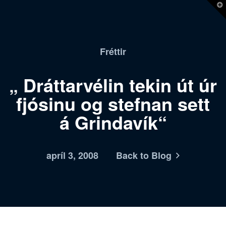
T
t
W
Fréttir
„ Dráttarvélin tekin út úr
fjósinu og stefnan sett
á Grindavík“
apríl 3, 2008
Back to Blog