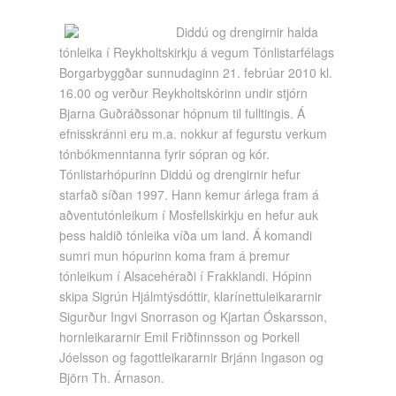
Diddú og drengirnir halda
tónleika í Reykholtskirkju á vegum Tónlistarfélags
Borgarbyggðar sunnudaginn 21. febrúar 2010 kl.
16.00 og verður Reykholtskórinn undir stjórn
Bjarna Guðráðssonar hópnum til fulltingis. Á
efnisskránni eru m.a. nokkur af fegurstu verkum
tónbókmenntanna fyrir sópran og kór.
Tónlistarhópurinn Diddú og drengirnir hefur
starfað síðan 1997. Hann kemur árlega fram á
aðventutónleikum í Mosfellskirkju en hefur auk
þess haldið tónleika víða um land. Á komandi
sumri mun hópurinn koma fram á þremur
tónleikum í Alsacehéraði í Frakklandi. Hópinn
skipa Sigrún Hjálmtýsdóttir, klarínettuleikararnir
Sigurður Ingvi Snorrason og Kjartan Óskarsson,
hornleikararnir Emil Friðfinnsson og Þorkell
Jóelsson og fagottleikararnir Brjánn Ingason og
Björn Th. Árnason.