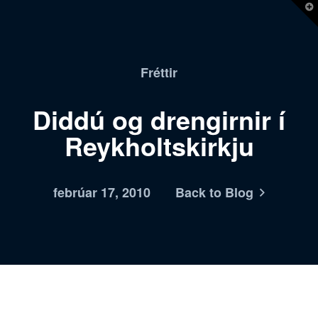
T
t
W
Fréttir
Diddú og drengirnir í
Reykholtskirkju
febrúar 17, 2010
Back to Blog