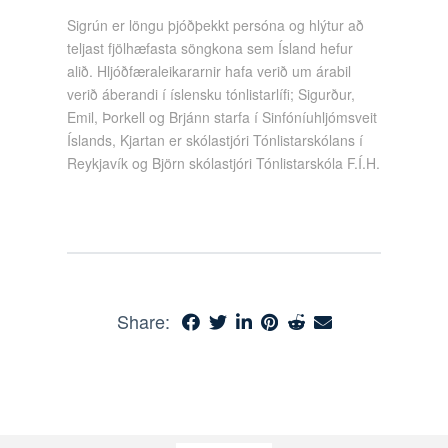
Sigrún er löngu þjóðþekkt persóna og hlýtur að
teljast fjölhæfasta söngkona sem Ísland hefur
alið. Hljóðfæraleikararnir hafa verið um árabil
verið áberandi í íslensku tónlistarlífi; Sigurður,
Emil, Þorkell og Brjánn starfa í Sinfóníuhljómsveit
Íslands, Kjartan er skólastjóri Tónlistarskólans í
Reykjavík og Björn skólastjóri Tónlistarskóla F.Í.H.
Share: