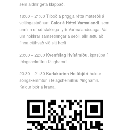
sem aldnir geta klappað.
18:00 – 21:00 Tilboð á þriggja rétta matseðli á
veitingastaðnum
Calor á Hótel Varmalandi
, sem
unninn er sérstaklega fyrir Varmalandsdaga. Val
um nokkrar samsetningar á seðli, allir ættu að
finna eitthvað við sitt hæfi
20:00 – 22:00
Kvenfélag Hvítársíðu
, kjötsúpa í
félagsheimilinu Þinghamri
20:30 – 21:30
Karlakórinn Heiðbjört
heldur
söngskemmtun í félagsheimilinu Þinghamri.
Kaldur bjór á krana.