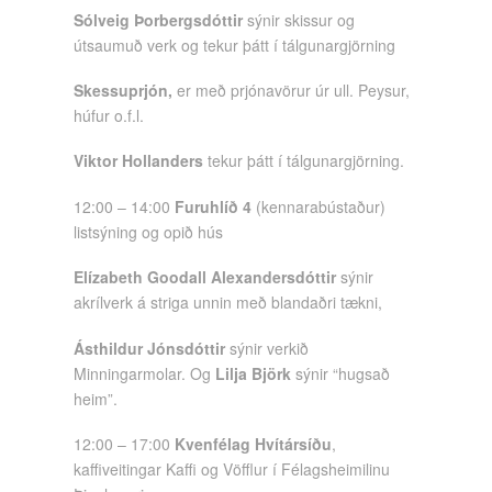
Sólveig Þorbergsdóttir
sýnir skissur og
útsaumuð verk og tekur þátt í tálgunargjörning
Skessuprjón,
er með prjónavörur úr ull. Peysur,
húfur o.f.l.
Viktor Hollanders
tekur þátt í tálgunargjörning.
12:00 – 14:00
Furuhlíð 4
(kennarabústaður)
listsýning og opið hús
Elízabeth Goodall Alexandersdóttir
sýnir
akrílverk á striga unnin með blandaðri tækni,
Ásthildur Jónsdóttir
sýnir verkið
Minningarmolar. Og
Lilja Björk
sýnir “hugsað
heim”.
12:00 – 17:00
Kvenfélag Hvítársíðu
,
kaffiveitingar Kaffi og Vöfflur í Félagsheimilinu