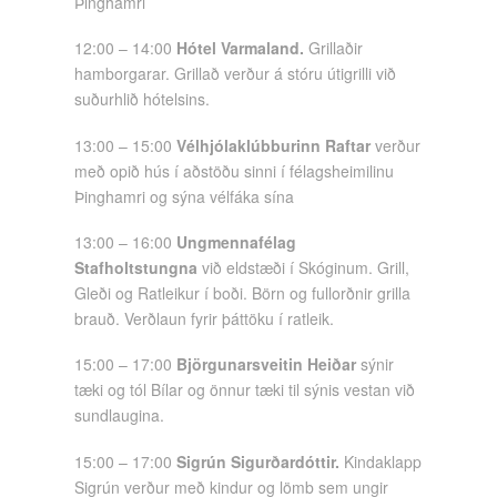
Þinghamri
12:00 – 14:00
Hótel Varmaland.
Grillaðir
hamborgarar. Grillað verður á stóru útigrilli við
suðurhlið hótelsins.
13:00 – 15:00
Vélhjólaklúbburinn Raftar
verður
með opið hús í aðstöðu sinni í félagsheimilinu
Þinghamri og sýna vélfáka sína
13:00 – 16:00
Ungmennafélag
Stafholtstungna
við eldstæði í Skóginum. Grill,
Gleði og Ratleikur í boði. Börn og fullorðnir grilla
brauð. Verðlaun fyrir þáttöku í ratleik.
15:00 – 17:00
Björgunarsveitin Heiðar
sýnir
tæki og tól Bílar og önnur tæki til sýnis vestan við
sundlaugina.
15:00 – 17:00
Sigrún Sigurðardóttir.
Kindaklapp
Sigrún verður með kindur og lömb sem ungir