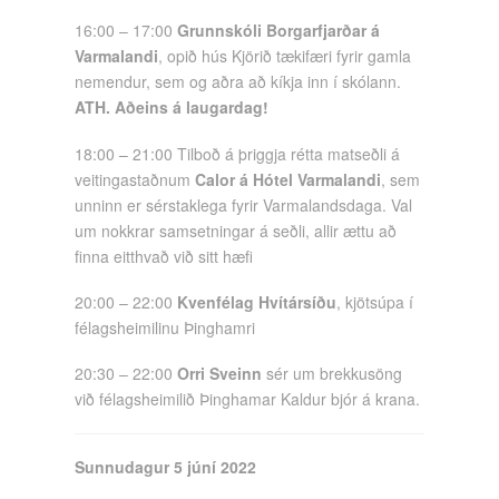
16:00 – 17:00
Grunnskóli Borgarfjarðar á
Varmalandi
, opið hús Kjörið tækifæri fyrir gamla
nemendur, sem og aðra að kíkja inn í skólann.
ATH. Aðeins á laugardag!
18:00 – 21:00 Tilboð á þriggja rétta matseðli á
veitingastaðnum
Calor á Hótel Varmalandi
, sem
unninn er sérstaklega fyrir Varmalandsdaga. Val
um nokkrar samsetningar á seðli, allir ættu að
finna eitthvað við sitt hæfi
20:00 – 22:00
Kvenfélag Hvítársíðu
, kjötsúpa í
félagsheimilinu Þinghamri
20:30 – 22:00
Orri Sveinn
sér um brekkusöng
við félagsheimilið Þinghamar Kaldur bjór á krana.
Sunnudagur 5 júní 2022