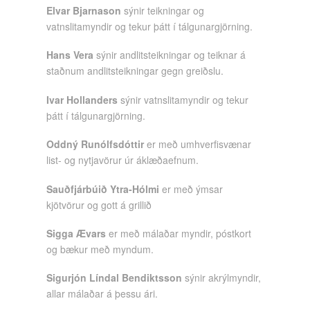
Elvar Bjarnason
sýnir teikningar og
vatnslitamyndir og tekur þátt í tálgunargjörning.
Hans Vera
sýnir andlitsteikningar og teiknar á
staðnum andlitsteikningar gegn greiðslu.
Ivar Hollanders
sýnir vatnslitamyndir og tekur
þátt í tálgunargjörning.
Oddný Runólfsdóttir
er með umhverfisvænar
list- og nytjavörur úr áklæðaefnum.
Sauðfjárbúið Ytra-Hólmi
er með ýmsar
kjötvörur og gott á grillið
Sigga Ævars
er með málaðar myndir, póstkort
og bækur með myndum.
Sigurjón Líndal Bendiktsson
sýnir akrýlmyndir,
allar málaðar á þessu ári.