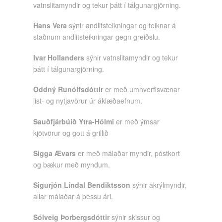
vatnslitamyndir og tekur þátt í tálgunargjörning.
Hans Vera
sýnir andlitsteikningar og teiknar á
staðnum andlitsteikningar gegn greiðslu.
Ivar Hollanders
sýnir vatnslitamyndir og tekur
þátt í tálgunargjörning.
Oddný Runólfsdóttir
er með umhverfisvænar
list- og nytjavörur úr áklæðaefnum.
Sauðfjárbúið Ytra-Hólmi
er með ýmsar
kjötvörur og gott á grillið
Sigga Ævars
er með málaðar myndir, póstkort
og bækur með myndum.
Sigurjón Líndal Bendiktsson
sýnir akrýlmyndir,
allar málaðar á þessu ári.
Sólveig Þorbergsdóttir
sýnir skissur og