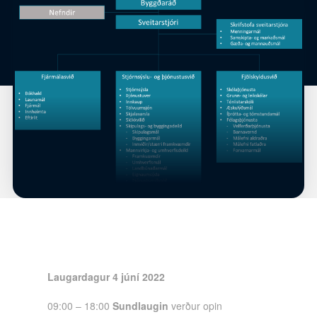
Laugardagur 4 júní 2022
09:00 – 18:00
Sundlaugin
verður opin