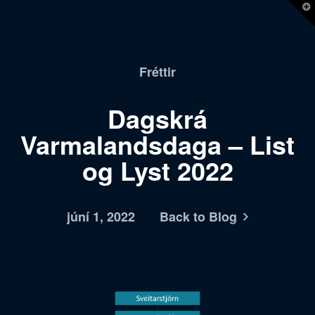
T
t
W
Fréttir
Dagskrá
Varmalandsdaga – List
og Lyst 2022
júní 1, 2022
Back to Blog