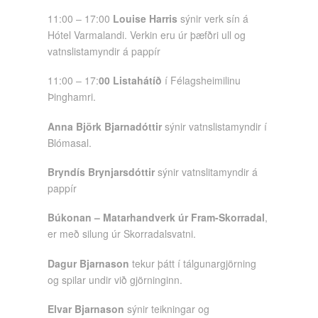
11:00 – 17:00
Louise Harris
sýnir verk sín á
Hótel Varmalandi. Verkin eru úr þæfðri ull og
vatnslistamyndir á pappír
11:00 – 17:
00 Listahátíð
í Félagsheimilinu
Þinghamri.
Anna Björk Bjarnadóttir
sýnir vatnslistamyndir í
Blómasal.
Bryndís Brynjarsdóttir
sýnir vatnslitamyndir á
pappír
Búkonan – Matarhandverk úr Fram-Skorradal
,
er með silung úr Skorradalsvatni.
Dagur Bjarnason
tekur þátt í tálgunargjörning
og spilar undir við gjörninginn.
Elvar Bjarnason
sýnir teikningar og