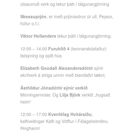
útsaumuð verk og tekur þátt í tálgunargjörning
Skessuprjón
, er með prjónavörur úr ull. Peysur,
húfur o.f.l.
Viktor Hollanders
tekur þátt í tálgunargjörning.
12:00 – 14:00
Furuhlíð 4
(kennarabústaður)
listsýning og opið hús
Elízabeth Goodall Alexandersdóttir
sýnir
akrílverk á striga unnin með blandaðri tækni,
Ásthildur Jónsdóttir sýnir verkið
Minningarmolar. Og
Lilja Björk
verkið „hugsað
heim“
12:00 – 17:00
Kvenfélag Hvítársíðu
,
kaffiveitingar Kaffi og Vöfflur í Félagsheimilinu
Þinghamri