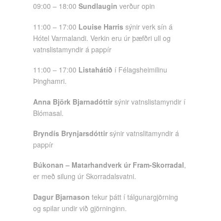
09:00 – 18:00
Sundlaugin
verður opin
11:00 – 17:00
Louise Harris
sýnir verk sín á
Hótel Varmalandi. Verkin eru úr þæfðri ull og
vatnslistamyndir á pappír
11:00 – 17:00
Listahátíð
í Félagsheimilinu
Þinghamri.
Anna Björk Bjarnadóttir
sýnir vatnslistamyndir í
Blómasal.
Bryndís Brynjarsdóttir
sýnir vatnslitamyndir á
pappír
Búkonan – Matarhandverk úr Fram-Skorradal
,
er með silung úr Skorradalsvatni.
Dagur Bjarnason
tekur þátt í tálgunargjörning
og spilar undir við gjörninginn.