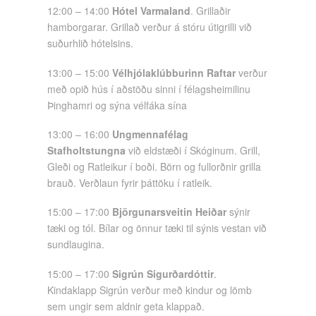
12:00 – 14:00
Hótel Varmaland
. Grillaðir
hamborgarar. Grillað verður á stóru útigrilli við
suðurhlið hótelsins.
13:00 – 15:00
Vélhjólaklúbburinn Raftar
verður
með opið hús í aðstöðu sinni í félagsheimilinu
Þinghamri og sýna vélfáka sína
13:00 – 16:00
Ungmennafélag
Stafholtstungna
við eldstæði í Skóginum. Grill,
Gleði og Ratleikur í boði. Börn og fullorðnir grilla
brauð. Verðlaun fyrir þáttöku í ratleik.
15:00 – 17:00
Björgunarsveitin Heiðar
sýnir
tæki og tól. Bílar og önnur tæki til sýnis vestan við
sundlaugina.
15:00 – 17:00
Sigrún Sigurðardóttir
.
Kindaklapp Sigrún verður með kindur og lömb
sem ungir sem aldnir geta klappað.