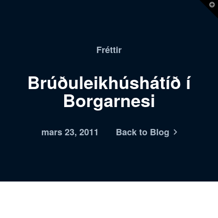
T
t
W
Fréttir
Brúðuleikhúshátíð í
Borgarnesi
mars 23, 2011
Back to Blog