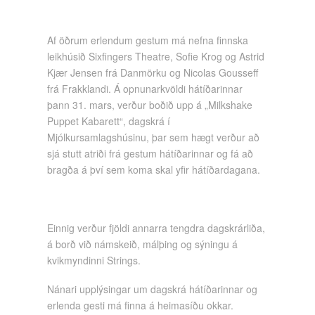
Af öðrum erlendum gestum má nefna finnska
leikhúsið Sixfingers Theatre, Sofie Krog og Astrid
Kjær Jensen frá Danmörku og Nicolas Gousseff
frá Frakklandi. Á opnunarkvöldi hátíðarinnar
þann 31. mars, verður boðið upp á „Milkshake
Puppet Kabarett“, dagskrá í
Mjólkursamlagshúsinu, þar sem hægt verður að
sjá stutt atriði frá gestum hátíðarinnar og fá að
bragða á því sem koma skal yfir hátíðardagana.
Einnig verður fjöldi annarra tengdra dagskrárliða,
á borð við námskeið, málþing og sýningu á
kvikmyndinni Strings.
Nánari upplýsingar um dagskrá hátíðarinnar og
erlenda gesti má finna á heimasíðu okkar.