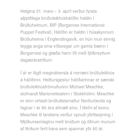
Helgina 31. mars – 3. apríl verður fyrsta
alþjóðlega brúðuleikhúshátíðin haldin í
Brúðuheimum, BIP (Borgarnes International
Puppet Festival). Hátíðin er haldin í húsakynnum
Brúðuheima í Englendingavík, en hún mun einnig
teygja anga sína víðsvegar um gamla bæinn í
Borgarnesi og glæða hann lífi með fjölbreyttum
dagskráratriðum.
Í ár er lögð megináhersla á norrænt brúðuleikhús
á hátíðinni. Heiðursgestur hátíðarinnar er sænski
brúðuleikhúsfrömuðurinn Michael Meschke,
stofnandi Marionetteatern í Stokkhólmi. Meschke
er einn virtasti brúðulistamaður Norðurlanda og
fagnar í ár 80 ára afmæli sínu. Í tilefni af komu
Meschke til landsins verður opnuð yfirlitssýning í
Mjólkursamlaginu með brúðum og öðrum munum
af litríkum ferli hans sem spannar yfir 60 ár.