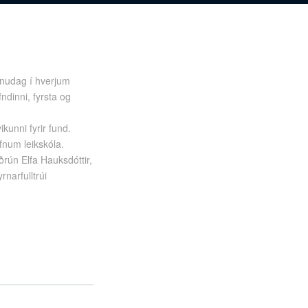
ánudag í hverjum
ndinni, fyrsta og
ikunni fyrir fund.
fnum leikskóla.
rún Elfa Hauksdóttir,
narfulltrúi