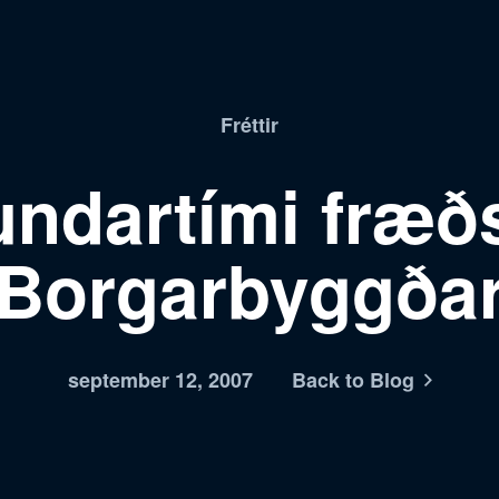
Fréttir
fundartími fræð
Borgarbyggða
september 12, 2007
Back to Blog