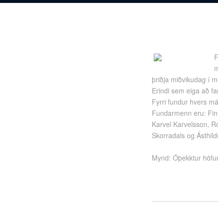
F
m
þriðja miðvikudag í m
Erindi sem eiga að far
Fyrri fundur hvers m
Fundarmenn eru: Finn
Karvel Karvelsson, Ró
Skorradals og Ásthild
Mynd: Óþekktur höfu