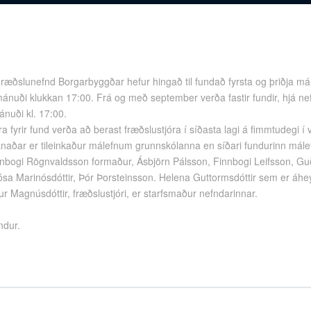
ræðslunefnd Borgarbyggðar hefur hingað til fundað fyrsta og þriðja m
ánuði klukkan 17:00. Frá og með september verða fastir fundir, hjá nef
ánuði kl. 17:00.
a fyrir fund verða að berast fræðslustjóra í síðasta lagi á fimmtudegi í v
ánaðar er tileinkaður málefnum grunnskólanna en síðari fundurinn mále
bogi Rögnvaldsson formaður, Ásbjörn Pálsson, Finnbogi Leifsson, Guð
sa Marinósdóttir, Þór Þorsteinsson. Helena Guttormsdóttir sem er áheyr
ur Magnúsdóttir, fræðslustjóri, er starfsmaður nefndarinnar.
ndur.